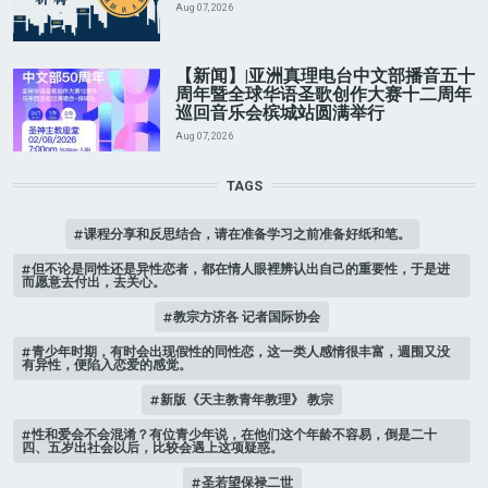
Aug 07, 2026
【新闻】|亚洲真理电台中文部播音五十
周年暨全球华语圣歌创作大赛十二周年
巡回音乐会槟城站圆满举行
Aug 07, 2026
TAGS
课程分享和反思结合，请在准备学习之前准备好纸和笔。
但不论是同性还是异性恋者，都在情人眼裡辨认出自己的重要性，于是进
而愿意去付出，去关心。
教宗方济各 记者国际协会
青少年时期，有时会出现假性的同性恋，这一类人感情很丰富，週围又没
有异性，便陷入恋爱的感觉。
新版《天主教青年教理》 教宗
性和爱会不会混淆？有位青少年说，在他们这个年龄不容易，倒是二十
四、五岁出社会以后，比较会遇上这项疑惑。
圣若望保禄二世