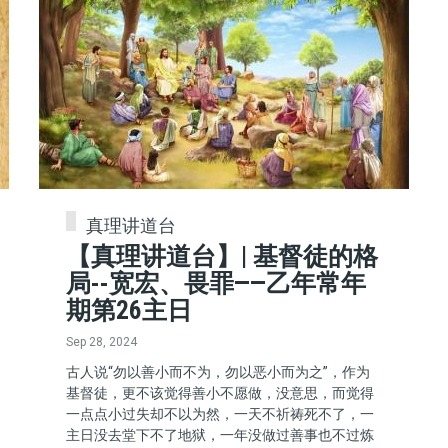
真理讲道台
【真理讲道台】| 基督徒的格
局--宽宏、畏罪——乙年常年
期第26主日
Sep 28, 2024
古人说“勿以善小而不为，勿以恶小而为之”，作为
基督徒，更不该觉得善小不愿做，没意思，而觉得
一点点小过失却不以为然，一天不祈祷死不了，一
主日没去堂下不了地狱，一年没做过善事也不过炼