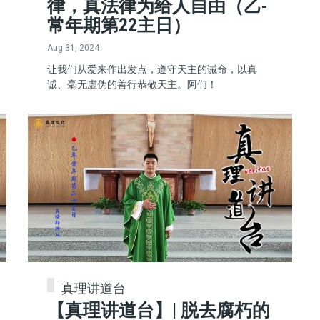
律，真法律为给人自由（乙-
常年期第22主日）
Aug 31, 2024
让我们从爱来作出发点，遵守天主的诫命，以真
诚、毫无虚伪的善行恭敬天主。阿们！
真理讲道台
【真理讲道台】| 脱去腐朽的