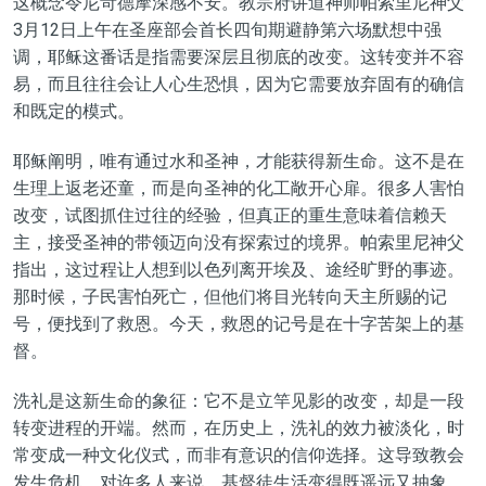
这概念令尼苛德摩深感不安。教宗府讲道神师帕索里尼神父
3月12日上午在圣座部会首长四旬期避静第六场默想中强
调，耶稣这番话是指需要深层且彻底的改变。这转变并不容
易，而且往往会让人心生恐惧，因为它需要放弃固有的确信
和既定的模式。
耶稣阐明，唯有通过水和圣神，才能获得新生命。这不是在
生理上返老还童，而是向圣神的化工敞开心扉。很多人害怕
改变，试图抓住过往的经验，但真正的重生意味着信赖天
主，接受圣神的带领迈向没有探索过的境界。帕索里尼神父
指出，这过程让人想到以色列离开埃及、途经旷野的事迹。
那时候，子民害怕死亡，但他们将目光转向天主所赐的记
号，便找到了救恩。今天，救恩的记号是在十字苦架上的基
督。
洗礼是这新生命的象征：它不是立竿见影的改变，却是一段
转变进程的开端。然而，在历史上，洗礼的效力被淡化，时
常变成一种文化仪式，而非有意识的信仰选择。这导致教会
发生危机，对许多人来说，基督徒生活变得既遥远又抽象。