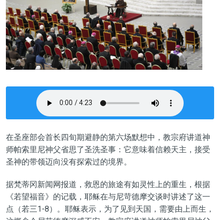
在圣座部会首长四旬期避静的第六场默想中，教宗府讲道神
师帕索里尼神父省思了圣洗圣事：它意味着信赖天主，接受
圣神的带领迈向没有探索过的境界。
据梵蒂冈新闻网报道，救恩的旅途有如灵性上的重生，根据
《若望福音》的记载，耶稣在与尼苛德摩交谈时讲述了这一
点（若三1-8）。耶稣表示，为了见到天国，需要由上而生，