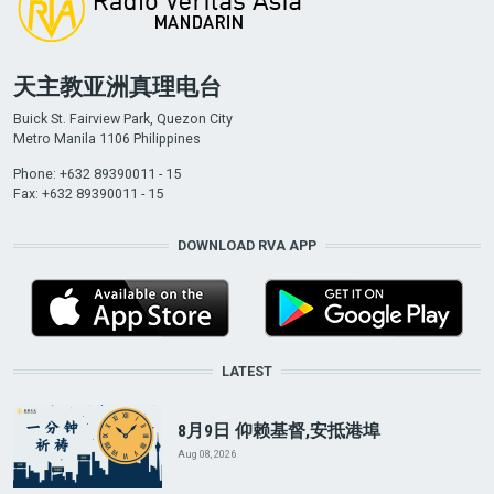
天主教亚洲真理电台
Buick St. Fairview Park, Quezon City
Metro Manila 1106 Philippines
Phone: +632 89390011 - 15
Fax: +632 89390011 - 15
DOWNLOAD RVA APP
LATEST
8月9日 仰赖基督,安抵港埠
Aug 08, 2026