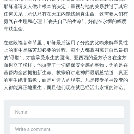
耶稣邀请众人做出根本的决定：重视与祂的关系胜过于其它
任何关系，承认只有在天主内能找到真生命。这需要人们有
勇气在生理和心理上“丧失自己的生命”，好能在永恒的幅度
寻获生命。
在这段福音章节里，耶稣最后运用了分娩的比喻来解释灵性
上的重生是痛苦却必要的过程。每个人都蒙召离开自己最初
的“母胎”，才能承受永生的圆满。亚西西的圣方济各在这方
面树立了榜样，他摒弃了一切确保安全感的事物，为的是在
基督内全然拥抱新生命。教宗府讲道神师最后总结道，真正
的重生绝非假象，而是可进入的现实。凡是接受圣神改变的
人都能真正地重生，而且他们现在就已经活出永恒的许诺。