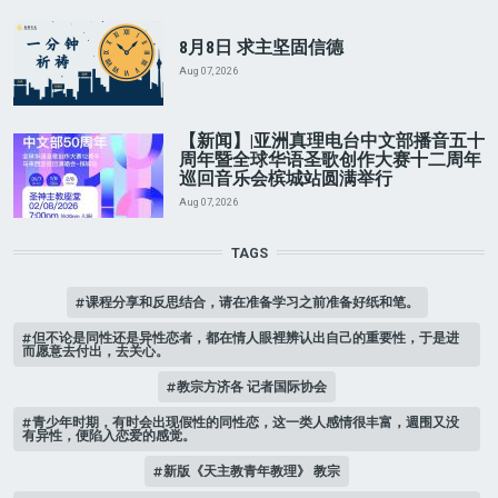
8月8日 求主坚固信德
Aug 07, 2026
【新闻】|亚洲真理电台中文部播音五十
周年暨全球华语圣歌创作大赛十二周年
巡回音乐会槟城站圆满举行
Aug 07, 2026
TAGS
课程分享和反思结合，请在准备学习之前准备好纸和笔。
但不论是同性还是异性恋者，都在情人眼裡辨认出自己的重要性，于是进
而愿意去付出，去关心。
教宗方济各 记者国际协会
青少年时期，有时会出现假性的同性恋，这一类人感情很丰富，週围又没
有异性，便陷入恋爱的感觉。
新版《天主教青年教理》 教宗