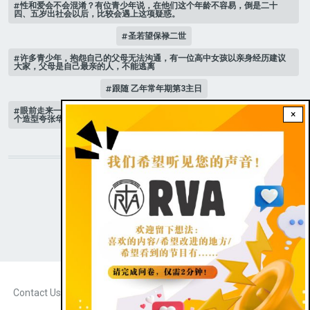
性和爱会不会混淆？有位青少年说，在他们这个年龄不容易，倒是二十
四、五岁出社会以后，比较会遇上这项疑惑。
圣若望保禄二世
许多青少年，抱怨自己的父母无法沟通，有一位高中女孩以亲身经历建议
大家，父母是自己最亲的人，不能逃离
跟随 乙年常年期第3主日
眼前走来一位魔女，可爱的妖媚中带点邪恶，身上穿著宫廷的小丑服，整
×
个造型夸张华丽，非常特殊。
STAY CONNECTED WITH US!
|
Dark theme
FOOTER
Contact Us