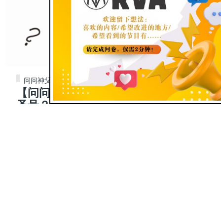
问问神父
【问问神父】363|为什么要常划十字
圣号？有哪些好处？
Jun 10, 2025