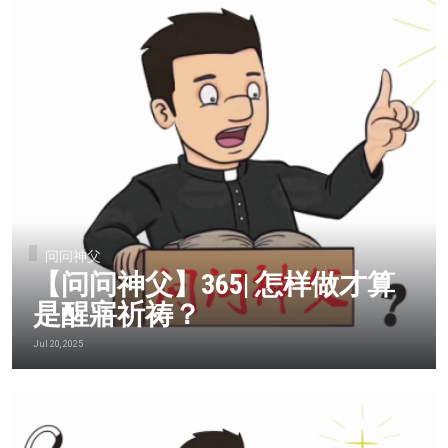
问问神父
【问问神父】365| 怎样做才算
是醒寤祈祷？
Jul 20, 2025