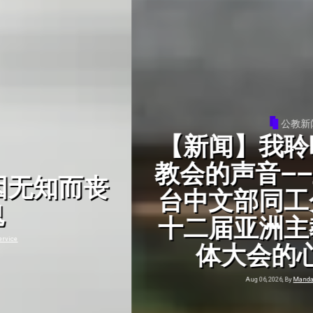
公教新闻
【新闻】我聆听的是亚洲
教会的声音——亚洲真理电
台中文部同工分享报道第
十二届亚洲主教团协会全
体大会的心路历程
Aug 06, 2026, By
Mandarin Service