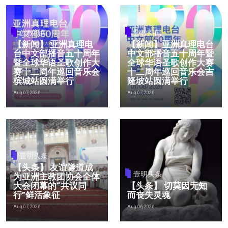
公教新闻
公教新闻
【新闻】|亚洲真理电
【新闻】亚洲真理电台
台中文部播音五十周年
中文部播音五十周年暨
暨全球华语圣歌创作大
全球华语圣歌创作大赛
赛十二周年巡回音乐会
十二周年巡回音乐会吉
槟城站圆满举行
隆坡站圆满举行
Aug 07, 2026
Aug 07, 2026
壹明头条
【头条】|友谊隧道成
壹明头条
为亚洲主教团协会全体
大会闭幕的“共议同
【头条】|切莫因无知
行”鲜活象征
而丧失灵魂
Aug 07, 2026
Aug 06, 2026