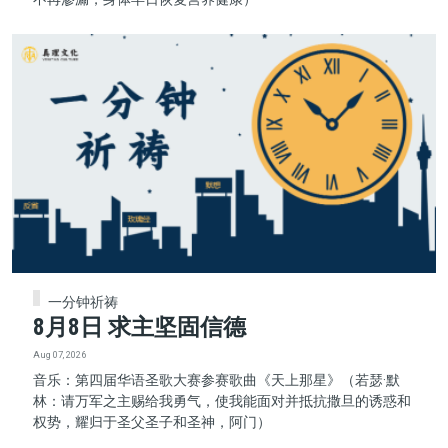
一分钟祈祷
8月8日 求主坚固信德
Aug 07, 2026
音乐：第四届华语圣歌大赛参赛歌曲《天上那星》（若瑟·默
林：请万军之主赐给我勇气，使我能面对并抵抗撒旦的诱惑和
权势，耀归于圣父圣子和圣神，阿门）