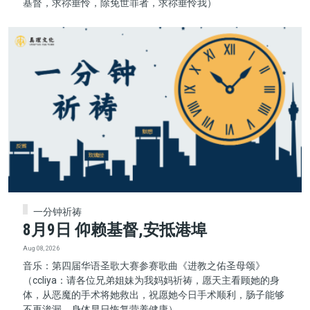
基督，求祢垂怜，除免世罪者，求祢垂怜我）
一分钟祈祷
8月9日 仰赖基督,安抵港埠
Aug 08, 2026
音乐：第四届华语圣歌大赛参赛歌曲《进教之佑圣母颂》
（ccliya：请各位兄弟姐妹为我妈妈祈祷，愿天主看顾她的身
体，从恶魔的手术将她救出，祝愿她今日手术顺利，肠子能够
不再渗漏，身体早日恢复营养健康）