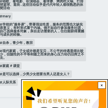
唱歌、看电影、听演唱会、看球赛、烤肉吃火锅、打排
球篮球、逛街…这些活动似乎是代代年轻人都很熟悉的休
閒活动
mary
学校的“服务课”，带著强迫性质，服务的范围也欠缺实
质意义，有时形式重于内涵。倒不如自行参加服务社团，
自己选择服务对象，亲自走访需要的人，往往能获得震撼
与成长的经验。
自杀，青少年，教宗
现代家庭，子女或许都是宝贝，不公平的待遇显得比较
少，但隐性的不平等和随之而来的身心压力却仍旧挥之不
去。
家庭 # 课堂
是可以选择，少男少女想要当男人还是女人？
人际关系
×
STAY CONNECTED WITH US!