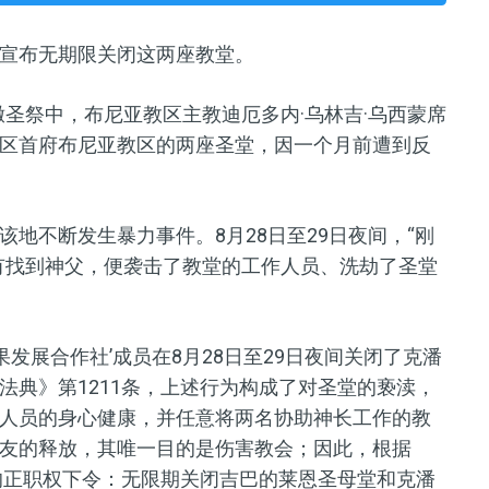
宣布无期限关闭这两座教堂。
撒圣祭中，布尼亚教区主教迪厄多内·乌林吉·乌西蒙席
区首府布尼亚教区的两座圣堂，因一个月前遭到反
该地不断发生
暴力事件
。
8
月
28
日至
29
日夜间
，
“刚
有找到神父，便袭击了
教堂
的工作人员、洗劫了圣堂
果发展合作社’成员在
8
月
28
日至
29
日夜间关闭了克潘
法典》第1211条，上述行为构成了对圣堂的亵渎，
人员
的
身心健康，并任意将两名协助神长工作的教
友的释放，其唯一目的是伤害教会
；
因此，
根据
接的正职权下令：无限期关闭吉巴的莱恩圣母堂和克潘