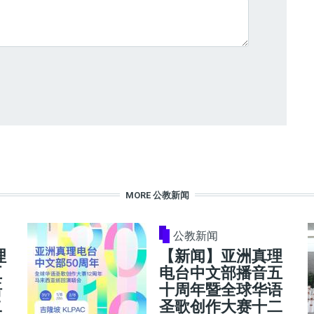
MORE 公教新闻
公教新闻
理
【新闻】亚洲真理
五
电台中文部播音五
语
十周年暨全球华语
二
圣歌创作大赛十二