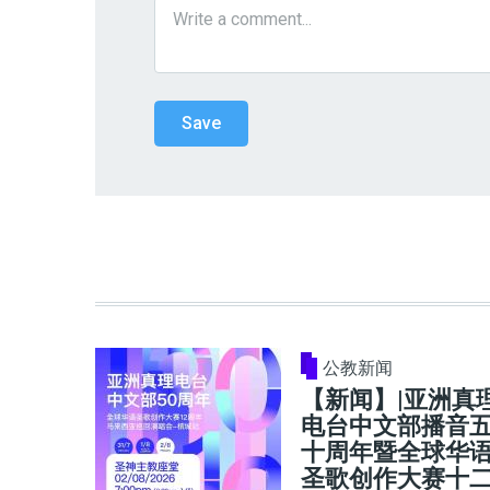
公教新闻
【新闻】|亚洲真
电台中文部播音
十周年暨全球华
圣歌创作大赛十