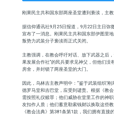
刚果民主共和国东部两座圣堂
遭到亵渎，主教
据信仰通讯社9月25日报道，9
月
22
日主日弥
宣布了一消息。刚果民主共和国东部伊图里地
叛势力武装分子亵渎而正式关闭。
主教强调，在教会呼吁对话、放下武器之后
，
果发展合作社”的民兵要求见神父，但他们没
房舍，并封锁了两座圣堂的大门。
因此，
乌林吉主教声明中
：
“鉴于武装组织‘刚
德罗马堂和吉巴堂，应受到谴责
。
根据《教会
需按照礼仪赎罪；他们威胁在堂里工作的神职
友扣作人质；他们蓄意勒索钱财以换取这些教
《教会法典》第381条第1款，我们拥有直