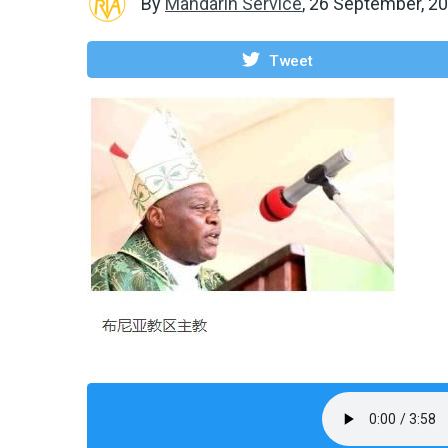
By
Mandarin Service
,
26 September, 2
Tweet