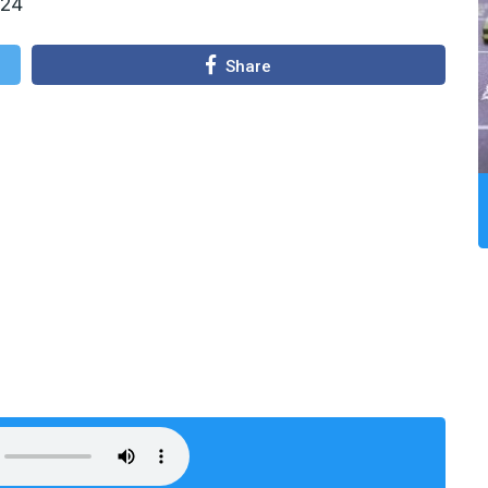
024
Share