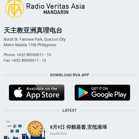
天主教亚洲真理电台
Buick St. Fairview Park, Quezon City
Metro Manila 1106 Philippines
Phone: +632 89390011 - 15
Fax: +632 89390011 - 15
DOWNLOAD RVA APP
LATEST
8月9日 仰赖基督,安抵港埠
Aug 08, 2026