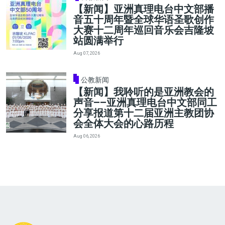
【新闻】亚洲真理电台中文部播
音五十周年暨全球华语圣歌创作
大赛十二周年巡回音乐会吉隆坡
站圆满举行
Aug 07, 2026
公教新闻
【新闻】我聆听的是亚洲教会的
声音——亚洲真理电台中文部同工
分享报道第十二届亚洲主教团协
会全体大会的心路历程
Aug 06, 2026