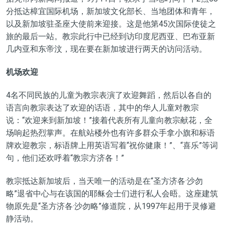
分抵达樟宜国际机场，新加坡文化部长、当地团体和青年，
以及新加坡驻圣座大使前来迎接。这是他第45次国际使徒之
旅的最后一站。教宗此行中已经到访印度尼西亚、巴布亚新
几内亚和东帝汶，现在要在新加坡进行两天的访问活动。
机场欢迎
4名不同民族的儿童为教宗表演了欢迎舞蹈，然后以各自的
语言向教宗表达了欢迎的话语，其中的华人儿童对教宗
说：“欢迎来到新加坡！”接着代表所有儿童向教宗献花，全
场响起热烈掌声。在航站楼外也有许多群众手拿小旗和标语
牌欢迎教宗，标语牌上用英语写着“祝你健康！”、“喜乐”等词
句，他们还欢呼着“教宗方济各！”
教宗抵达新加坡后，当天唯一的活动是在“圣方济各·沙勿
略”退省中心与在该国的耶稣会士们进行私人会晤。这座建筑
物原先是“圣方济各·沙勿略”修道院，从1997年起用于灵修避
静活动。