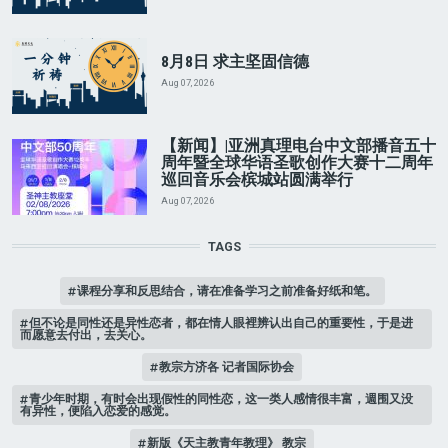
8月8日 求主坚固信德
Aug 07, 2026
【新闻】|亚洲真理电台中文部播音五十
周年暨全球华语圣歌创作大赛十二周年
巡回音乐会槟城站圆满举行
Aug 07, 2026
TAGS
课程分享和反思结合，请在准备学习之前准备好纸和笔。
但不论是同性还是异性恋者，都在情人眼裡辨认出自己的重要性，于是进
而愿意去付出，去关心。
教宗方济各 记者国际协会
青少年时期，有时会出现假性的同性恋，这一类人感情很丰富，週围又没
有异性，便陷入恋爱的感觉。
新版《天主教青年教理》 教宗