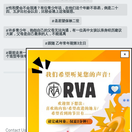
性和爱会不会混淆？有位青少年说，在他们这个年龄不容易，倒是二十
四、五岁出社会以后，比较会遇上这项疑惑。
圣若望保禄二世
许多青少年，抱怨自己的父母无法沟通，有一位高中女孩以亲身经历建议
大家，父母是自己最亲的人，不能逃离
跟随 乙年常年期第3主日
眼前走来一位魔女，可爱的妖媚中带点邪恶，身上穿著宫廷的小丑服，整
×
个造型夸张华丽，非常特殊。
STAY CONNECTED WITH US!
|
Dark theme
FOOTER
Contact Us