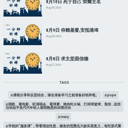
8月10日 死于自己 荣耀主名
Aug 09, 2026
8月9日 仰赖基督,安抵港埠
Aug 08, 2026
8月8日 求主坚固信德
Aug 07, 2026
TAGS
课程分享和反思结合，请在准备学习之前准备好纸和笔。
pope
唱歌、看电影、听演唱会、看球赛、烤肉吃火锅、打排球篮球、逛街…这些
活动似乎是代代年轻人都很熟悉的休閒活动
mary
学校的“服务课”，带著强迫性质，服务的范围也欠缺实质意义，有时形式重