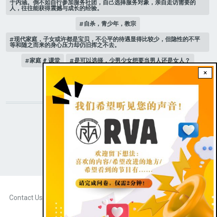
于内涵。倒不如自行参加服务社团，自己选择服务对象，亲自走访需要的
人，往往能获得震撼与成长的经验。
自杀，青少年，教宗
现代家庭，子女或许都是宝贝，不公平的待遇显得比较少，但隐性的不平
等和随之而来的身心压力却仍旧挥之不去。
家庭 # 课堂
是可以选择，少男少女想要当男人还是女人？
×
人际关系
STAY CONNECTED WITH US!
|
Dark theme
FOOTER
Contact Us
Radio Veritas Asia © 2023