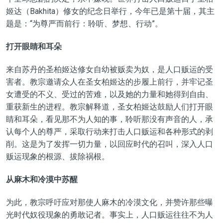
姬达（Bakhita）修女的纪念日举行，今年已是第十届，其主
题是：“为尊严而前行：聆听、梦想、行动”。
打开眼睛和耳朵
来自苏丹的圣柏姬达修女自幼被贩卖为奴，是人口贩运的受
害者。教宗邀请众人在圣女柏姬达的步履上前行，并牢记圣
女遭受的不义、受过的苦难，以及她的力量和她得到自由、
重获新生的进程。教宗解释道，圣女柏姬达鼓励人们打开眼
睛和耳朵，看见那不为人知的事，聆听那没有声音的人，承
认每个人的尊严，采取行动来打击人口贩运和各种形式的剥
削。这是为了发挥一切力量，以回应时代的召叫，深入人口
贩运现象的根源、拔除祸根。
从麻木和冷漠中苏醒
为此，教宗呼吁应对那使人麻木的冷漠文化，并赞许那些曝
光时代奴役现象的勇敢记者。事实上，人口贩运往往不为人