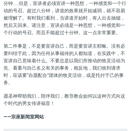
分钟……但是，
宣讲
者必须宣讲一种思想，一种感觉
和
一
个
行
动的号召。超过八分钟，
讲道的效果
就开始减弱，就不
容易
被理解了。有时我们看到，当
讲道
开始时，有人出去抽烟，
然后又回来。
请注意
，宣讲
必须是
一种思想，一种感觉和一
个行动的号召
。而且不能超过十分钟。这一点非常重要。
第二件事
是
，不是要
宣讲
自己，而是要宣讲主耶稣。没有必
要纠结于此，因为任何从事福传的人都知道，在实践中，不
宣讲自己意味着什么。不要总是以我们所推动的牧灵活动为
先、看重与自己名义有关的事务，相反地，我们收到请求
时，应该要
“
自愿配合
”
团体的牧灵活动，或是托付于己的事
务。
愿圣神帮助我们，陪伴我们，教导教会如何以这种方式向这
个时代的男女传讲福音！
——宗座新闻室网站