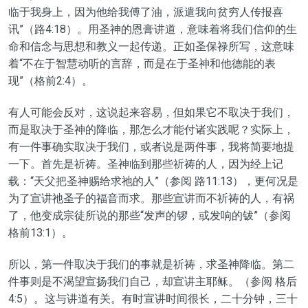
临于我身上，因为他给我傅了油，派遣我向贫穷人传报喜
讯”
（路4:18）。用
圣神
的恩膏讲道，意味着将我们信仰的生
命和信念与思想和教义一起传递。正如圣保禄所写，这意味
着
“不在于智慧动听的言辞，而是在于圣神和他德能的表
现”
（格前2:4）。
有人可能会反对，
这说起来容易，但如果它不取决于我们，
而是取决于
圣神
的降临，
那
怎么
才
能付诸
实践
呢？实际上，
有一件事确实取决于我们，或者说是两件事，我将简要地提
一下
。首先是祈祷。圣神临到那些祈祷的人，因为
经上
记
载：“
天父把圣神赐给求祂的人
”
（
参阅
路11:13），更何况是
为了宣讲祂圣子的福音而求
。那些宣讲而不祈祷的人，有祸
了
，他变成宗徒所说的那些
“发声的锣，或发响的钹”
（参
阅
格前13:1）。
所以，第一件
取决于我们的
事就是
祈祷
，求圣神降临。第二
件事则是不渴望宣扬我们自己，却宣讲主耶稣。（参
阅
格后
4:5）。这与讲道有关。有时
宣讲
时间
很长，
二十
分钟，
三十