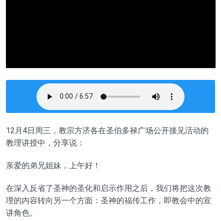
1
2
月
4
日周三，教宗方济各在圣伯多禄广场公开接见活动的
教理讲授中，分享说：
亲爱的弟兄姐妹，上午好！
在深入
反省了
圣神
的圣化和
启示作用
之后，我们将把
这次教
理
的内容转向另一个方面：
圣神
的
福传
工作，即教会
中的宣
讲
角色。