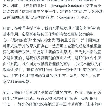
发。因此，《福音的喜乐》（Evangelii Gaudium）这本宗座
劝谕强调了这两件事中的第一件，即
“
福音
”
或
“
宣
讲
”
，各种涉
及道德的应用都以
“
最初的宣讲
”
（Kerygma）
为基础。
的确，在
教理讲授
当中，我们也重新发现了
“最初的宣讲”
的
基本作用。它是所有福传工作和所有教会更新努力的中
心……
“最初的宣讲”
之所以称之为
“
最初且首要
”
，并非因为这
种形式先于其他形式而存在，然后可以被遗忘或被其他更重
要的事情所取代。它是最主要的宣讲形式，因为其本质的意
义是首要的，是我们反复听到的宣讲方式，是我们在各个层
面和时刻，以不同方式借着教理做的宣讲……我们不能认为在
教理
讲授
中，
“
最初的宣讲
”
会让位于一种更为
“
扎实
”
的宣讲方
式。没有什么比
“
最初的宣讲
”
更为扎实、深刻、安全、富有
意义和充满智慧。
至此，我们已经看到了基督教
宣讲
的内容。然而，我们还必
须牢记宣讲的方式。福音必须
“依赖圣神”
传讲（
参阅
伯前
1:12）。教会必须做耶稣在
祂
公开事工时说的话：
“上主的神