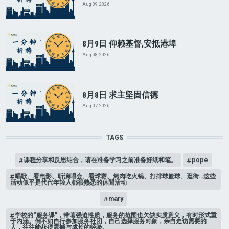
Aug 09, 2026
8月9日 仰赖基督,安抵港埠
Aug 08, 2026
8月8日 求主坚固信德
Aug 07, 2026
TAGS
课程分享和反思结合，请在准备学习之前准备好纸和笔。
pope
唱歌、看电影、听演唱会、看球赛、烤肉吃火锅、打排球篮球、逛街…这些
活动似乎是代代年轻人都很熟悉的休閒活动
mary
学校的“服务课”，带著强迫性质，服务的范围也欠缺实质意义，有时形式重
于内涵。倒不如自行参加服务社团，自己选择服务对象，亲自走访需要的
人，往往能获得震撼与成长的经验。