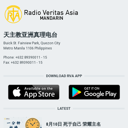
天主教亚洲真理电台
Buick St. Fairview Park, Quezon City
Metro Manila 1106 Philippines
Phone: +632 89390011 - 15
Fax: +632 89390011 - 15
DOWNLOAD RVA APP
LATEST
8月10日 死于自己 荣耀主名