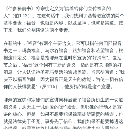
《
伯多禄
前书》将
宗徒
定义为
“借着给你们宣传福音的
人”
（
伯
1:12）。在这句话中，我们找到了基督教
宣讲
的两个
基本要素：福音，也就是内容，以及圣神，也就是渠道。接
下来，我们分别谈谈这两个要素。
在新约中，
“
福音
”
有两个主要含义。它可以指任何四部福音
书之一：
玛窦
福音、
马尔谷
福音、路加福音和
若望
福音，根
据这种定义，福音是指耶稣在世时所宣扬的
“
好消息
”
。复活
节之后，
“
福音
”
这个词有了新的含义，指的是有关耶稣的好
消息，让人认识祂圣死与复活的逾越奥迹。当
宗徒
写道：
“我
决不以福音为耻，因为福音正是天主的德能，为使一切有信
仰的人获得救恩”
（罗1:16），他所指的就是这个意思。
耶稣的
宣讲
和宗徒
们的
宣讲
同样涵盖了福音所衍生的一切道
德义务，从天主十诫到爱的
“
新
”
诫命。但耶稣的行动才是宣
讲的核心。但是，如果不想要犯保禄宗徒所谴责的错误，也
就是法律先于圣宠、事务先于信仰，我们如果不想要掉进这
个错误，就需要始终以基督为我们做的宣讲为起点重新出