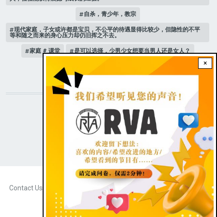
自杀，青少年，教宗
现代家庭，子女或许都是宝贝，不公平的待遇显得比较少，但隐性的不平
等和随之而来的身心压力却仍旧挥之不去。
家庭 # 课堂
是可以选择，少男少女想要当男人还是女人？
×
人际关系
STAY CONNECTED WITH US!
|
Dark theme
FOOTER
Contact Us
Radio Veritas Asia © 2023