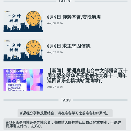
LATEST
8月9日 仰赖基督,安抵港埠
Aug 08, 2026
8月8日 求主坚固信德
Aug 07, 2026
【新闻】|亚洲真理电台中文部播音五十
周年暨全球华语圣歌创作大赛十二周年
巡回音乐会槟城站圆满举行
Aug 07, 2026
TAGS
课程分享和反思结合，请在准备学习之前准备好纸和笔。
但不论是同性还是异性恋者，都在情人眼裡辨认出自己的重要性，于是进
而愿意去付出，去关心。