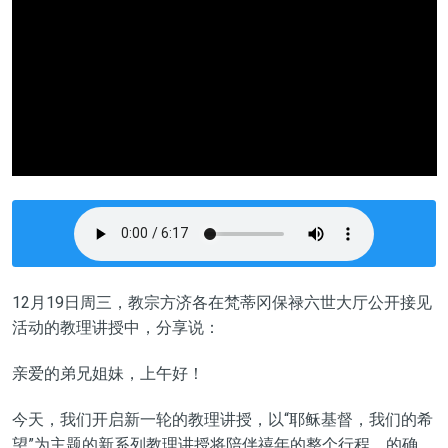
12月1
9
日周三，教宗方济各在梵蒂冈保禄六世大厅公开接见
活动的教理讲授中，分享说：
亲爱的弟兄姐妹，上午好！
今天，
我们
开启新一轮的
教理
讲授
，以“耶稣基督，我们的希
望”为主题的新系列
教理讲授
将陪伴禧年的整个行程。
的确
，