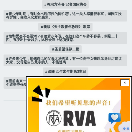
教宗方济各 记者国际协会
青少年时期，有时会出现假性的同性恋，这一类人感情很丰富，週围又没
有异性，便陷入恋爱的感觉。
新版《天主教青年教理》 教宗
性和爱会不会混淆？有位青少年说，在他们这个年龄不容易，倒是二十
四、五岁出社会以后，比较会遇上这项疑惑。
圣若望保禄二世
许多青少年，抱怨自己的父母无法沟通，有一位高中女孩以亲身经历建议
大家，父母是自己最亲的人，不能逃离
跟随 乙年常年期第3主日
眼前走来一位魔女，可爱的妖媚中带点邪恶，身上穿著宫廷的小丑服，整
×
个造型夸张华丽，非常特殊。
STAY CONNECTED WITH US!