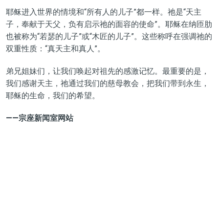
耶稣进入世界的情境和
“
所有人的儿子
”
都一样。祂是
“
天主
子，奉献于天父，负有启示祂的面容的使命
”
。耶稣在纳匝肋
也被称为
“
若瑟的儿子
”
或
“
木匠的儿子
”
。这些称呼在强调祂的
双重性质：
“
真天主和真人
”
。
弟兄姐妹们，让我们唤起对祖先的感激记忆。最重要的是，
我们感谢
天主
，
祂
通过我们的
慈母教会
，把我们带到永生，
耶稣的生命，我们的希望。
——宗座新闻室网站