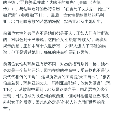
的卢德，“照顾婆母并成了达味王的祖先”（
参阅 《卢德
传》
）。与达味通奸的巴特舍巴
，
“
在害死了丈夫后，她生下
撒罗满
”
（
参阅
撒下
11
）
。最后一位女性是纳匝肋的玛利
亚，出自达味家族的若瑟的净配，默西亚耶稣由她所生
。
前四位女性的共同点不是她们
都
是罪人，正如人们有时所说
的
。对以色列子民来说，这
四位
女性都是“外族人”
。
玛窦
所
揭示的是，正如本笃十六世所写， 外邦人进入了耶稣的
族
谱，
但正是透过她们，耶稣的使命扩展到各民族。
前
四位
女性与玛利亚
有所不同，对她的描写别具一格，她本
身就是一个新的开始，因为在她的生命中，受造物也不是“人
类代代相传的主角”，这里所强调的主角是“天主自己”
。
“雅各
伯生若瑟，玛利亚的丈夫，玛利亚生耶稣，他称为基督”（
玛
1
:
16
）
。从族谱中看到，耶稣是达味之子，由若瑟放入这个
王朝，日后必成为以色列的默西亚，但同时祂也是亚巴郎及
外邦女子的后裔，因此也必定是
“
外邦人的光
”
和
“
世界
的
救
主
”
。