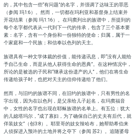
的
，其中包含一些
“
有问题
”
的名字，并强调了
达味
王的罪恶
（
参阅 玛
1
:
6
）
。然而，一切都在玛利亚和基督身上结束并
开花结果
（
参阅 玛
1
:
16
）
。在玛窦列出的族谱中，所提到的
每个名字都代表从一代到下一代的传承，包含了三个基本要
素：名字，含有一个身份和一份独特的使命；归属，属于一
个家庭和一个民族；
和
信奉以色列的天主。
族谱具有一种文学体裁的价值，能传递讯息
，
即
“
没有人能给
予自己生命，而是从他人获得生命的恩典
”。
在这种情况
中，
所论的是被选的子民和
“
继承这份遗产的人
”
，他们在将生命
传递给孩子时，也把对
天主
的信仰传递给了他们。
然而，与旧约的族谱不同，在旧约
的族谱中，
只有男性的名
字出现，因为在以色列，
是
父亲
给
儿子
起名
，在
玛窦
福音
中，女性
的名字
也出现在耶稣
族谱的
名单上。有五
位：犹大
的儿媳塔玛尔
，
“
成了寡妇，为了确保自己的丈夫有后代，就
佯装妓女
”（
创3:
8
）。耶里哥的妓女辣哈布，她帮助希伯来
人侦探进入预许的土地并将之夺下（
参阅
苏
2
）。追随婆母