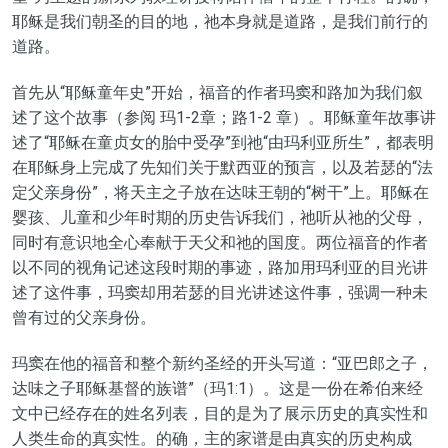
耶稣
是我们朝圣的目的地，
祂本身
就是道路，是
我们前行
的
道路。
首先从
“
耶稣童年史
”
开始，福音
的作者玛窦和
路加
为我们叙
述了这个故事（参阅 玛1-2章；路1-2 章）
。
耶稣
童年
故事
讲
述了
“
耶稣在童贞女的胎中受孕
”
到祂
“
由玛利亚所生
”
，都表明
在耶稣身上完成了先知们关于默西亚的预言
，以及若瑟的
“
法
定父亲身份
”
，
将天主之子
放在
达味
王朝的
“
树干
”
上。耶稣在
婴孩、儿童和少年时期的历史告诉我们，
祂听
从
祂
的父母，
同时有意识地全心奉献于天父和祂的国度。两位福音的作者
以不同的视角记述这段时期的事迹，路加用
玛利亚的目光
讲
述
了这件事
，
玛窦
却用
若瑟的目光
讲述
这件事
，强调一种未
曾有过的父亲身份。
玛窦
在他的福音和整个新约圣经的开头写道：
“亚巴郎之子，
达味之子耶稣基督的族谱”
（玛1:1）。这是一份在希伯来经
文中已经存在的姓名列表，目的是为了展示历史的真实性和
人类生命的真实性。
的确
，
主的家谱是由真实的历史构成