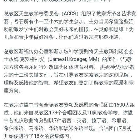
总教区天主教学校委员会（ACCS）组织了教宗方济各艺术竞
赛，号召所有小一至小六的学生参加。主办当局希望这些活
动能激发学生们对教会美好未来的憧憬，在灵修和思维上为
儿童和青少年做好准备，让他们通过教宗与耶稣相遇。
总教区新福传办公室和新加坡神学院则将天主教玛利诺会会
士杰姆·克罗格神父（JamesH.Kroeger, MM）的著作《与教
宗方济各喜乐同行》改编为团体培育材料。 杰姆神父概述教
宗的十二份关键文件，旨在引导教友探索教宗的深刻见解，
理解及感悟他的智慧。希望教友们更加了解教宗的愿景和宗
座方向。
在教宗弥撒中带领全场教友赞颂及感恩的合唱团由1600人组
成，他们来自总教区178个合唱团以及10间教会学校。弥撒
中各礼仪歌曲将分别以7种语言：英语、拉丁语、希腊语、
希伯来语、马来语、华语和淡米尔语呈现。合唱团自7月初
开始便进行了18次的密集练习。