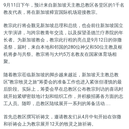
9月11日下午，预计来自新加坡天主教总教区各堂区的1千名
教友代表，将在新加坡樟宜国际机场迎接教宗。
教宗此行将会觐见新加坡总理和总统，也会前往新加坡国立
大学演讲，与跨宗教青年交流，以及探望圣德兰疗养院的年
长者。为新加坡教会，教宗此行程的亮点是9月12日的弥撒
圣祭，届时，来自本地和邻国的280位神父和50位主教及枢
机将参与共祭。教宗将与大约5万名教友在国家体育场相
聚。
随着教宗莅临新加坡的脚步越来越近，新加坡天主教总教
区“教宗牧灵之旅”筹委会的准备工作也进入紧张但谨慎的最
后阶段。实际上，筹委会早在总教区公布教宗到访的喜讯时
就开始紧锣密鼓地计划和组织工作，并积极招募各方面的志
工人员。随即，总教区陆续展开一系列的筹备活动……
首先总教区撰写祈祷文，邀请教友们从4月中旬开始在弥撒
和祈祷会上为教宗展开12天的牧灵之旅祈祷。