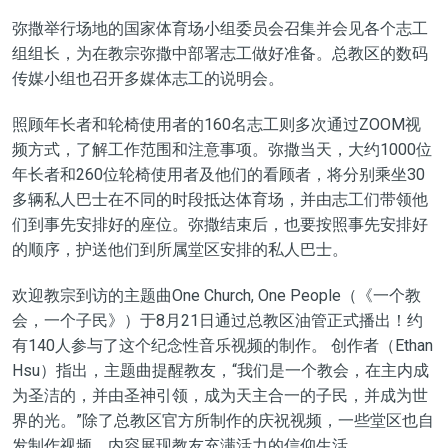
弥撒举行场地的国家体育场小组委员会召集并会见各个志工
组组长，为在教宗弥撒中部署志工做好准备。总教区的数码
传媒小组也召开多媒体志工的说明会。
照顾年长者和轮椅使用者的160名志工则多次通过ZOOM视
频方式，了解工作范围和注意事项。弥撒当天，大约1000位
年长者和260位轮椅使用者及他们的看顾者，将分别乘坐30
多辆私人巴士在不同的时段抵达体育场，并由志工们带领他
们到事先安排好的座位。弥撒结束后，也要按照事先安排好
的顺序，护送他们到所属堂区安排的私人巴士。
欢迎教宗到访的主题曲One Church, One People（《一个教
会，一个子民》）于8月21日通过总教区油管正式播出！约
有140人参与了这个纪念性音乐视频的制作。 创作者（Ethan
Hsu）指出，主题曲提醒教友，“我们是一个教会，在主内成
为圣洁的，并由圣神引领，成为天主合一的子民，并成为世
界的光。”除了总教区官方所制作的庆祝视频，一些堂区也自
发制作视频，内容展现教友充满活力的信仰生活。