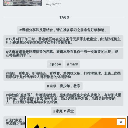
Aug 06, 2026
TAGS
课程分享和反思结合，请在准备学习之前准备好纸和笔。
12月4日下午三时，香港教区将在坚道圣母无原罪主教座堂，由汤汉枢机主
礼为香港教区候任主教周守仁举行晋牧典礼。
这份族谱揭开玛窦福音的序幕。族谱本身在礼仪中有一次重要的出现，即
在将临期的平日。
pope
mary
唱歌、看电影、听演唱会、看球赛、烤肉吃火锅、打排球篮球、逛街…这些
活动似乎是代代年轻人都很熟悉的休閒活动
自杀，青少年，教宗
学校的“服务课”，带著强迫性质，服务的范围也欠缺实质意义，有时形式重
于内涵。倒不如自行参加服务社团，自己选择服务对象，亲自走访需要的
人，往往能获得震撼与成长的经验。
家庭 # 课堂
现代家庭，子女或许都是宝贝，不公平的待遇显得比较少，但隐性的不平
×
等和随之而来的身心压力却仍旧挥之不去。