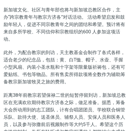
新加坡文化、社区与青年部也将与新加坡总教区合作，主
办“跨宗教青年与教宗方济各”对话活动。 活动希望启发和鼓
励年轻人，促进不同宗教青年之间的团结和希望。预计将有
来自多所学校、不同信仰和宗教组织的600 人参加这项活
动。
此外，为配合教宗的到访，天主教基金会制作了各式各样，
适合老少的纪念品，包括：黄、白T恤、帽子、水壶、手握
小型风扇、内装小圣水瓶和十字架等限量版祈祷包，还有可
爱贴纸、书包等物品。所有售卖所得款项将全数作为辅助筹
备教宗新加坡牧灵之旅的费用。
距离38年前教宗若望保禄二世的短暂停留到访，新加坡总教
区在充满欢欣期待教宗方济各之际，做足准备。据悉，筹备
大会所动用到的志工团队，计有合唱团团员、学校联合铜管
乐队、款待大使、送圣体员、辅祭人员、安保人员和医务人
员，以及参与弥撒前后视频制作等大约5千人。希望这个历