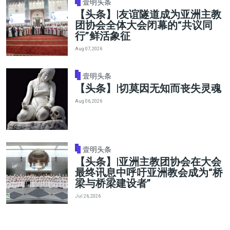
壹明头条
【头条】|友谊隧道成为亚洲主教
团协会全体大会闭幕的“共议同
行”鲜活象征
Aug 07, 2026
壹明头条
【头条】|切莫因无知而丧失灵魂
Aug 06, 2026
壹明头条
【头条】|亚洲主教团协会在大会
最终讯息中呼吁亚洲教会成为“桥
梁与桥梁建设者”
Jul 26, 2026