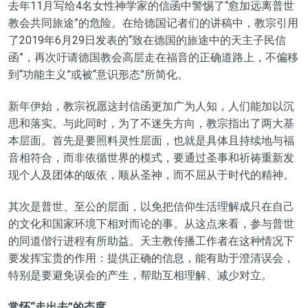
去年11月写给4名女性神学家的信函中警惕了“愈加远离普世
教会共同旅途”的危险。在给德国记者们的讲稿中，教宗引用
了2019年6月29日发表的“致在德国的旅途中的天主子民信
函”，再次吁请德国教会高层走在福音的正确道路上，不偏移
到“功能主义”或被“意识形态”所简化。
新年伊始，教宗祝愿这封信函更加广为人知，人们能加以沉
思和落实。与此同时，为了不迷失方向，教宗指出了两大基
本层面。首先是要照料灵性层面，也就是具体且持续地与福
音相符合，而非依循世界的模式，要通过圣事和祈祷重新发
现个人及团体的皈依，顺从圣神，而不屈从于时代的精神。
其次是普世、至公的层面，以免把信仰生活理解成只在自己
的文化和国家环境下相对而论的事。从这点来看，参与普世
的同道偕行进程有所助益。天主教传播工作者在这种情况下
要发挥宝贵的作用：提供正确的信息，能有助于澄清误会，
特别是要避免误会的产生，帮助互相理解、减少对立。
常怀
“
走出去
”
的态度