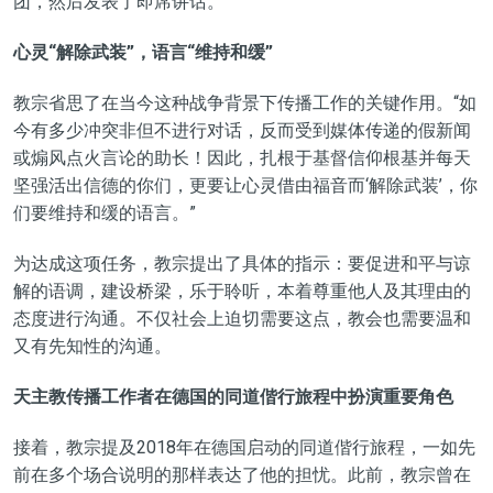
团，然后发表了即席讲话。
心灵
“
解除武装
”
，语言
“
维持和缓
”
教宗省思了在当今这种战争背景下传播工作的关键作用。“如
今有多少冲突非但不进行对话，反而受到媒体传递的假新闻
或煽风点火言论的助长！因此，扎根于基督信仰根基并每天
坚强活出信德的你们，更要让心灵借由福音而‘解除武装’，你
们要维持和缓的语言。”
为达成这项任务，教宗提出了具体的指示：要促进和平与谅
解的语调，建设桥梁，乐于聆听，本着尊重他人及其理由的
态度进行沟通。不仅社会上迫切需要这点，教会也需要温和
又有先知性的沟通。
天主教传播工作者在德国的同道偕行旅程中扮演重要角色
接着，教宗提及2018年在德国启动的同道偕行旅程，一如先
前在多个场合说明的那样表达了他的担忧。此前，教宗曾在