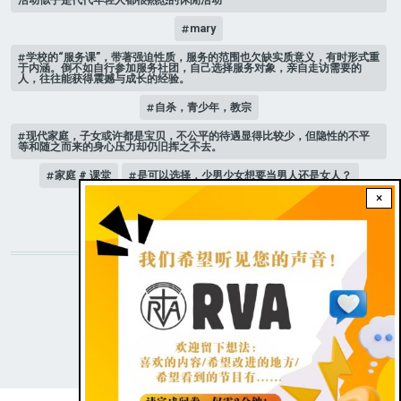
mary
学校的“服务课”，带著强迫性质，服务的范围也欠缺实质意义，有时形式重
于内涵。倒不如自行参加服务社团，自己选择服务对象，亲自走访需要的
人，往往能获得震撼与成长的经验。
自杀，青少年，教宗
现代家庭，子女或许都是宝贝，不公平的待遇显得比较少，但隐性的不平
等和随之而来的身心压力却仍旧挥之不去。
家庭 # 课堂
是可以选择，少男少女想要当男人还是女人？
×
人际关系
STAY CONNECTED WITH US!