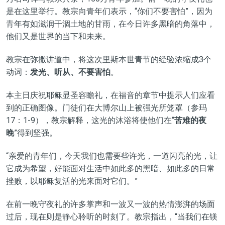
是在这里举行。教宗向青年们表示，“你们不要害怕”，因为
青年有如滋润干涸土地的甘雨，在今日许多黑暗的角落中，
他们又是世界的当下和未来。
教宗在弥撒讲道中，将这次里斯本世青节的经验浓缩成3个
动词：
发光、听从、不要害怕
。
本主日庆祝耶稣显圣容瞻礼，在福音的章节中提示人们应看
到的正确图像。门徒们在大博尔山上被强光所笼罩（参玛
17：1-9），教宗解释，这光的沐浴将使他们在“
苦难的夜
晚
”得到坚强。
“亲爱的青年们，今天我们也需要些许光，一道闪亮的光，让
它成为希望，好能面对生活中如此多的黑暗、如此多的日常
挫败，以耶稣复活的光来面对它们。”
在前一晚守夜礼的许多掌声和一波又一波的热情澎湃的场面
过后，现在则是静心聆听的时刻了。教宗指出，“当我们在镁