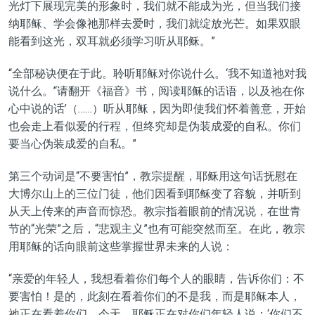
光灯下展现完美的形象时，我们就不能成为光，但当我们接
纳耶稣、学会像祂那样去爱时，我们就绽放光芒。如果双眼
能看到这光，双耳就必须学习听从耶稣。”
“全部秘诀便在于此。聆听耶稣对你说什么。‘我不知道祂对我
说什么。’‘请翻开《福音》书，阅读耶稣的话语，以及祂在你
心中说的话’（……）听从耶稣，因为即使我们怀着善意，开始
也会走上看似爱的行程，但终究却是伪装成爱的自私。你们
要当心伪装成爱的自私。”
第三个动词是“不要害怕”，教宗提醒，耶稣用这句话抚慰在
大博尔山上的三位门徒，他们因看到耶稣变了容貌，并听到
从天上传来的声音而惊恐。教宗指着眼前的情况说，在世青
节的“光荣”之后，“悲观主义”也有可能突然而至。在此，教宗
用耶稣的话向眼前这些掌握世界未来的人说：
“亲爱的年轻人，我想看着你们每个人的眼睛，告诉你们：不
要害怕！是的，此刻在看着你们的不是我，而是耶稣本人，
祂正在看着你们。今天，耶稣正在对你们年轻人说：‘你们不