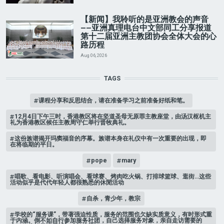
【新闻】我聆听的是亚洲教会的声音
——亚洲真理电台中文部同工分享报道
第十二届亚洲主教团协会全体大会的心
路历程
Aug 06, 2026
TAGS
课程分享和反思结合，请在准备学习之前准备好纸和笔。
12月4日下午三时，香港教区将在坚道圣母无原罪主教座堂，由汤汉枢机主
礼为香港教区候任主教周守仁举行晋牧典礼。
这份族谱揭开玛窦福音的序幕。族谱本身在礼仪中有一次重要的出现，即
在将临期的平日。
pope
mary
唱歌、看电影、听演唱会、看球赛、烤肉吃火锅、打排球篮球、逛街…这些
活动似乎是代代年轻人都很熟悉的休閒活动
自杀，青少年，教宗
学校的“服务课”，带著强迫性质，服务的范围也欠缺实质意义，有时形式重
于内涵。倒不如自行参加服务社团，自己选择服务对象，亲自走访需要的