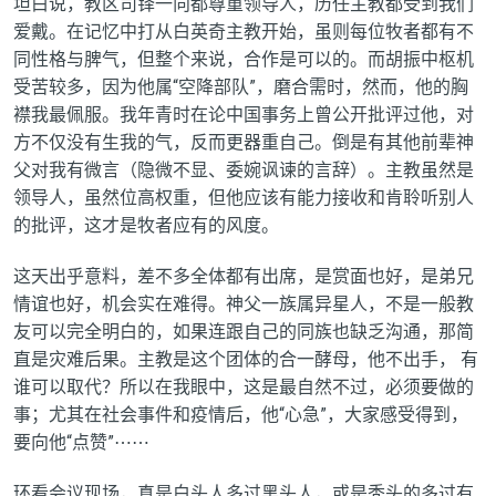
坦白说，教区司铎一向都尊重领导人，历任主教都受到我们
爱戴。在记忆中打从白英奇主教开始，虽则每位牧者都有不
同性格与脾气，但整个来说，合作是可以的。而胡振中枢机
受苦较多，因为他属“空降部队”，磨合需时，然而，他的胸
襟我最佩服。我年青时在论中国事务上曾公开批评过他，对
方不仅没有生我的气，反而更器重自己。倒是有其他前辈神
父对我有微言（
隐微不显、委婉讽谏的言辞
）。主教虽然是
领导人，虽然位高权重，但他应该有能力接收和肯聆听别人
的批评，这才是牧者应有的风度。
这天出乎意料，差不多全体都有出席，是赏面也好，是弟兄
情谊也好，机会实在难得。神父一族属异星人，不是一般教
友可以完全明白的，如果连跟自己的同族也缺乏沟通，那简
直是灾难后果。主教是这个团体的合一酵母，他不出手，
有
谁可以取代？所以在我眼中，这是最自然不过，必须要做的
事；尤其在社会事件和疫情后，他“心急”，大家感受得到，
要向他“点赞”
⋯⋯
环看会议现场，真是白头人多过黑头人，或是秃头的多过有