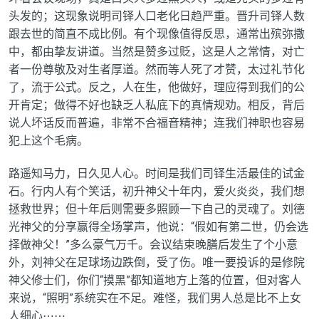
头发的；这现象说明司铎人口老化日趋严重。晋升司铎人数
跟去世的简直不成比例。有个现像值得反思，通常出殡弥撒
中，都由挚友讲道。当然是赞多过贬，这是人之常情，对亡
者一份尊敬及对生者厚道。然而等人死了才赞，太过礼节化
了，流于公式。反之，人在生，他做好，理应得到我们的公
开肯定；做得不好也缺乏人私底下的真情规劝。相反，背后
说人坏话反而普遍，非常不合福音精神；连我们神职也容易
犯上这个毛病。
路遥知马力，日久见人心。时间是我们司铎生活最佳的试金
石。行内人有个笑话，初升神父十年内，爱火炎炎，我们想
拯救世界；但十年后则需要多照顾一下自己的灵魂了。刘德
光神父的分享赢得全场掌声，他说：“假如有第二世，仍会选
择做神父！”多么豪气万千。会议结束晚膳后发生了个小意
外，刘神父在足球场边跌倒，受了伤。唯一要投诉的是修院
神父修士们，你们“摸黑”都知道地方上落的位置，但对客人
来说，“照明”系统实在不足。难怪，我们男人总是比不上女
人细心
⋯⋯