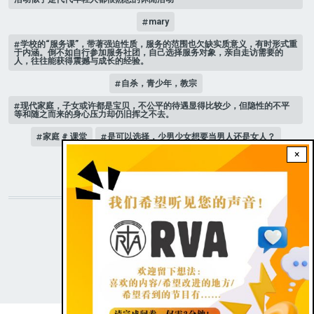
mary
学校的“服务课”，带著强迫性质，服务的范围也欠缺实质意义，有时形式重
于内涵。倒不如自行参加服务社团，自己选择服务对象，亲自走访需要的
人，往往能获得震撼与成长的经验。
自杀，青少年，教宗
现代家庭，子女或许都是宝贝，不公平的待遇显得比较少，但隐性的不平
等和随之而来的身心压力却仍旧挥之不去。
家庭 # 课堂
是可以选择，少男少女想要当男人还是女人？
×
人际关系
STAY CONNECTED WITH US!