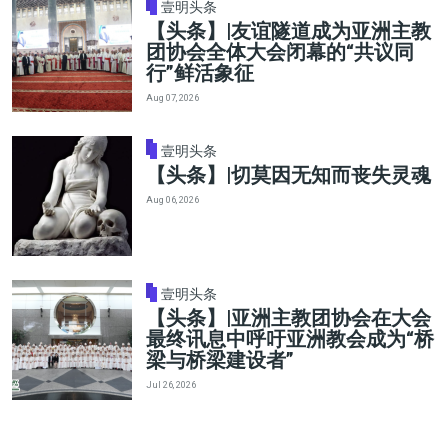
壹明头条
【头条】|友谊隧道成为亚洲主教
团协会全体大会闭幕的“共议同
行”鲜活象征
Aug 07, 2026
壹明头条
【头条】|切莫因无知而丧失灵魂
Aug 06, 2026
壹明头条
【头条】|亚洲主教团协会在大会
最终讯息中呼吁亚洲教会成为“桥
梁与桥梁建设者”
Jul 26, 2026