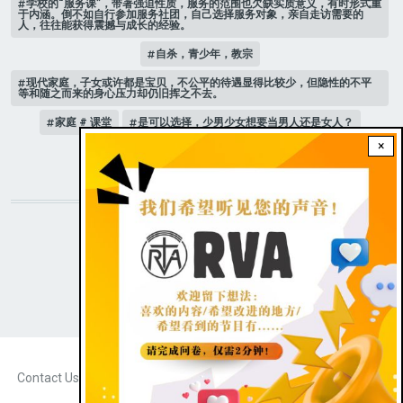
学校的“服务课”，带著强迫性质，服务的范围也欠缺实质意义，有时形式重
于内涵。倒不如自行参加服务社团，自己选择服务对象，亲自走访需要的
人，往往能获得震撼与成长的经验。
自杀，青少年，教宗
现代家庭，子女或许都是宝贝，不公平的待遇显得比较少，但隐性的不平
等和随之而来的身心压力却仍旧挥之不去。
家庭 # 课堂
是可以选择，少男少女想要当男人还是女人？
×
人际关系
STAY CONNECTED WITH US!
|
Dark theme
FOOTER
Contact Us