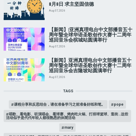
8月8日 求主坚固信德
Aug 07, 2026
【新闻】|亚洲真理电台中文部播音五十
周年暨全球华语圣歌创作大赛十二周年
巡回音乐会槟城站圆满举行
Aug 07, 2026
【新闻】亚洲真理电台中文部播音五十
周年暨全球华语圣歌创作大赛十二周年
巡回音乐会吉隆坡站圆满举行
Aug 07, 2026
TAGS
课程分享和反思结合，请在准备学习之前准备好纸和笔。
pope
唱歌、看电影、听演唱会、看球赛、烤肉吃火锅、打排球篮球、逛街…这些
活动似乎是代代年轻人都很熟悉的休閒活动
mary