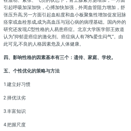
在激动、紧张、气愤的状态下，肾上腺素分泌增加，一方面
引起呼吸加深加快，心搏加快加强，外周血管阻力增加，舒
张压升高;另一方面引起血粘度和血小板聚集性增加促发冠脉
痉挛或血栓形成,成为高血压与冠心病的病理基础。国内外的
研究还发现,C型性格的人易患癌症。北京大学医学部王效道
认为“抑郁是癌症的激化剂。癌症病人有78%爱生闷气”。由
此可见,不良的人格因素危及人体健康。
四、影响性格的因素基本有三个：遗传、家庭、学校。
五、个性优化的策略与方法
1.建立好习惯
2.择优汰劣
3.丰富知识
4.把握尺度