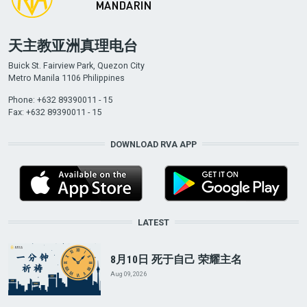
天主教亚洲真理电台
Buick St. Fairview Park, Quezon City
Metro Manila 1106 Philippines
Phone: +632 89390011 - 15
Fax: +632 89390011 - 15
DOWNLOAD RVA APP
LATEST
8月10日 死于自己 荣耀主名
Aug 09, 2026