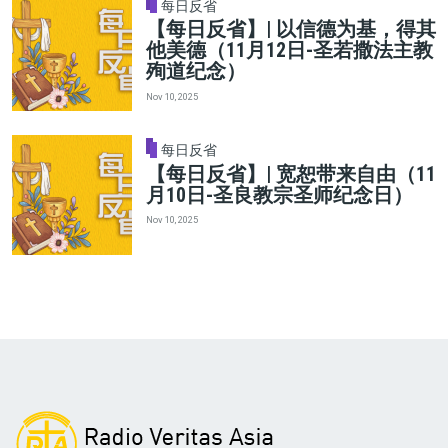
每日反省
【每日反省】| 以信德为基，得其
他美德（11月12日-圣若撒法主教
殉道纪念）
Nov 10, 2025
每日反省
【每日反省】| 宽恕带来自由（11
月10日-圣良教宗圣师纪念日）
Nov 10, 2025