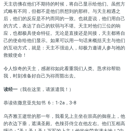
天主彷佛在他们不期待的时候，将自己显示给他们。虽然方
式略有不同，但都不是他们所想到的那样。与天主相遇之
后，他们的反应是不约而同的一致。也就是说，他们用自己
的方式，表达了自己的软弱与不堪。天主对他们三位的响
应，也都极具使命特征。无论是直接还是间接，天主都将自
己的使命给他们显示。如果可以用一句话来概括天主与他们
的互动方式，就是：天主不强迫人，却极力邀请人参与祂的
救赎使命！
令人惊奇的天主，感谢祢如此看重我们人类。恳求祢帮助
我，时刻准备好自己为祢而豁出去。
读经一
（我在这里，请派遣我！）
恭读依撒意亚先知书 6：1-2a，3-8
乌齐雅王逝世的那一年，我看见上主坐在崇高的御座上，他
的衣边下垂，遮满圣殿。色辣芬侍立在他左右。他们互相高
呼说：“圣！圣！圣！万军的上主！他的光荣充满大地！”
由