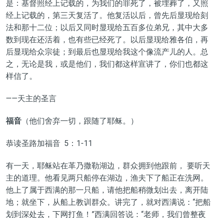
是：基督照经上记载的，为我们的罪死了，被埋葬了，又照
经上记载的，第三天复活了。他复活以后，曾先后显现给刻
法和那十二位；以后又同时显现给五百多位弟兄，其中大多
数到现在还活着，也有些已经死了。以后显现给雅各伯，再
后显现给众宗徒；到最后也显现给我这个像流产儿的人。总
之，无论是我，或是他们，我们都这样宣讲了，你们也都这
样信了。
——天主的圣言
福音
（他们舍弃一切，跟随了耶稣。）
恭读圣路加福音 5：1-11
有一天，耶稣站在革乃撒勒湖边，群众拥到他跟前， 要听天
主的道理。他看见两只船停在湖边，渔夫下了船正在洗网。
他上了属于西满的那一只船，请他把船稍微划出去，离开陆
地；就坐下，从船上教训群众。讲完了，就对西满说：“把船
划到深处去，下网打鱼！”西满回答说：“老师，我们曾整夜