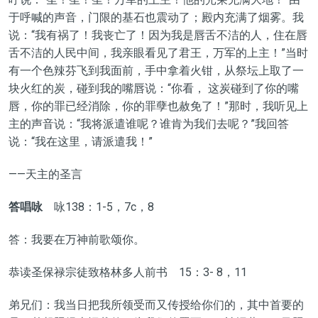
于呼喊
的声音，门限的基石也震动了；殿内充满了烟雾。我
说：“我有祸了！我丧亡了！因为我是唇舌不洁的人，住在唇
舌不洁的人民中间，我亲眼看见了君王，万军的上主！”当时
有一个色辣芬飞到我面前，手中拿着火钳，从祭坛上取了一
块火红的炭，碰到我的嘴唇说：“你看， 这炭碰到了你的嘴
唇，你的罪已经消除，你的罪孽也赦免了！”那时，我听见上
主的声音说：“我将派遣谁呢？谁肯为我们去呢？”我回答
说：“我在这里，请派遣我！”
——天主的圣言
答唱咏
咏138：1-5，7c，8
答：我要在万神前歌颂你。
恭读圣保禄宗徒致格林多人前书 15：3- 8，11
弟兄们：我当日把我所领受而又传授给你们的，其中首要的