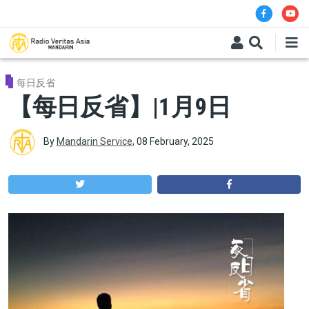
Skip to main content
每日反省
【每日反省】|1月9日
By
Mandarin Service
,
08 February, 2025