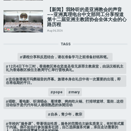
【新闻】我聆听的是亚洲教会的声音
——亚洲真理电台中文部同工分享报道
第十二届亚洲主教团协会全体大会的心
路历程
Aug 06, 2026
TAGS
课程分享和反思结合，请在准备学习之前准备好纸和笔。
12月4日下午三时，香港教区将在坚道圣母无原罪主教座堂，由汤汉枢机主
礼为香港教区候任主教周守仁举行晋牧典礼。
这份族谱揭开玛窦福音的序幕。族谱本身在礼仪中有一次重要的出现，即
在将临期的平日。
pope
mary
唱歌、看电影、听演唱会、看球赛、烤肉吃火锅、打排球篮球、逛街…这些
活动似乎是代代年轻人都很熟悉的休閒活动
自杀，青少年，教宗
学校的“服务课”，带著强迫性质，服务的范围也欠缺实质意义，有时形式重
于内涵。倒不如自行参加服务社团，自己选择服务对象，亲自走访需要的
人，往往能获得震撼与成长的经验。