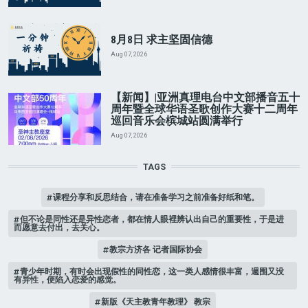
8月8日 求主坚固信德
Aug 07, 2026
【新闻】|亚洲真理电台中文部播音五十
周年暨全球华语圣歌创作大赛十二周年
巡回音乐会槟城站圆满举行
Aug 07, 2026
TAGS
课程分享和反思结合，请在准备学习之前准备好纸和笔。
但不论是同性还是异性恋者，都在情人眼裡辨认出自己的重要性，于是进
而愿意去付出，去关心。
教宗方济各 记者国际协会
青少年时期，有时会出现假性的同性恋，这一类人感情很丰富，週围又没
有异性，便陷入恋爱的感觉。
新版《天主教青年教理》 教宗