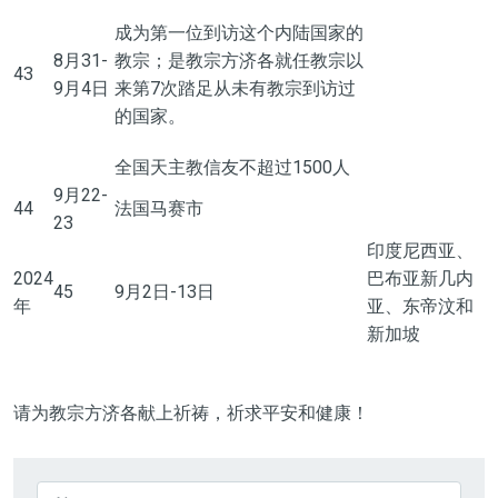
成为第一位到访这个内陆国家的
8月31-
教宗；是教宗方济各就任教宗以
43
9月4日
来第
7次踏足从未有教宗到访过
的国家。
全国天主教信友不超过
1500人
9月22-
44
法国马赛市
23
印度尼西亚、
2024
巴布亚新几内
45
9月2日-13日
年
亚、东帝汶和
新加坡
请为教宗方济各献上祈祷，祈求平安和健康！