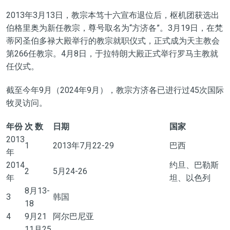
2013年3月13日
，
教宗本笃十六宣布退位后，枢机团获选出
伯格里奥为新任教宗，尊号取名为“方济各”。3月19日
，
在梵
蒂冈圣伯多禄大殿举行的教宗就职仪式，正式成为天主教会
第266任教宗。4月8日
，
于拉特朗大殿正式举行罗马主教就
任仪式。
截至
今年9月（2024年9月），教宗方济各已进行过45次
国际
牧灵访问。
年份
次
数
日期
国家
2013
1
2013年7月22-29
巴西
年
2014
约旦、巴勒斯
2
5月24-26
年
坦、以色列
8月13-
3
韩国
18
4
9月21
阿尔巴尼亚
11月25