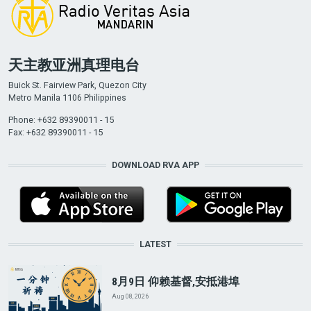
天主教亚洲真理电台
Buick St. Fairview Park, Quezon City
Metro Manila 1106 Philippines
Phone: +632 89390011 - 15
Fax: +632 89390011 - 15
DOWNLOAD RVA APP
LATEST
8月9日 仰赖基督,安抵港埠
Aug 08, 2026