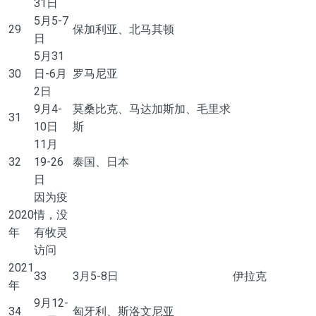
31日
5月5-7
29
保加利亚、北马其顿
日
5月31
30
日-6月
罗马尼亚
2日
9月4-
莫桑比克、马达加斯加、毛里求
31
10日
斯
11月
32
19-26
泰国、日本
日
因为疫
2020
情
，没
年
有牧灵
访问
2021
33
3月5-8日
伊拉克
年
9月12-
34
匈牙利、斯洛文尼亚