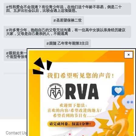
性和爱会不会混淆？有位青少年说，在他们这个年龄不容易，倒是二十
四、五岁出社会以后，比较会遇上这项疑惑。
圣若望保禄二世
许多青少年，抱怨自己的父母无法沟通，有一位高中女孩以亲身经历建议
大家，父母是自己最亲的人，不能逃离
跟随 乙年常年期第3主日
眼前走来一位魔女，可爱的妖媚中带点邪恶，身上穿著宫廷的小丑服，整
×
个造型夸张华丽，非常特殊。
STAY CONNECTED WITH US!
|
Dark theme
FOOTER
Contact Us