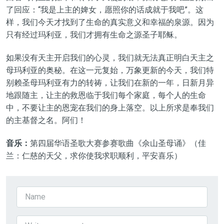
了回应：“我是上主的婢女，愿照你的话成就于我吧”。这
样，我们今天才找到了生命的真实意义和幸福的泉源。因为
只有经过玛利亚，我们才拥有生命之源圣子耶稣。
如果没有天主开启我们的心灵，我们就无法真正明白天主之
母玛利亚的奥秘。在这一元复始，万象更新的今天，我们特
别赖圣母玛利亚有力的转祷，让我们在新的一年，日新月异
地跟随主，让主的救恩临于我们每个家庭，每个人的生命
中，不要让主的恩宠在我们的身上落空。以上所求是奉我们
的主基督之名。阿们！
音乐：
第
四
届华语圣歌大赛参赛歌曲《
佘山圣母诵
》（
佳
兰：仁慈的天父，求你使我求职顺利，平安喜乐
）