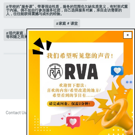
学校的“服务课”，带著强迫性质，服务的范围也欠缺实质意义，有时形式重
于内涵。倒不如自行参加服务社团，自己选择服务对象，亲自走访需要的
人，往往能获得震撼与成长的经验。
家庭 # 课堂
现代家庭，子女或许都是宝贝，不公平的待遇显得比较少，但隐性的不平
×
等和随之而来的身心压力却仍旧挥之不去。
STAY CONNECTED WITH US!
|
Dark theme
FOOTER
Contact Us
Radio Veritas Asia © 2023