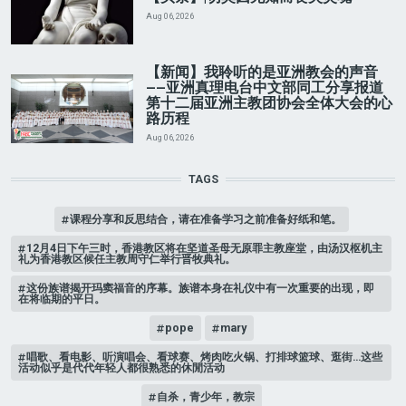
Aug 06, 2026
【新闻】我聆听的是亚洲教会的声音
——亚洲真理电台中文部同工分享报道
第十二届亚洲主教团协会全体大会的心
路历程
Aug 06, 2026
TAGS
课程分享和反思结合，请在准备学习之前准备好纸和笔。
12月4日下午三时，香港教区将在坚道圣母无原罪主教座堂，由汤汉枢机主
礼为香港教区候任主教周守仁举行晋牧典礼。
这份族谱揭开玛窦福音的序幕。族谱本身在礼仪中有一次重要的出现，即
在将临期的平日。
pope
mary
唱歌、看电影、听演唱会、看球赛、烤肉吃火锅、打排球篮球、逛街…这些
活动似乎是代代年轻人都很熟悉的休閒活动
自杀，青少年，教宗