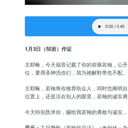
1月3
日（邹岩）
作证
主耶稣，今天福音记载了你的前驱
若翰，
公开
位，要用圣神洗你们，我为祂解鞋带也不配
。
主耶稣，
若翰
将你推荐给众人，同时也阐明自
位置上，还是
活在
别人
的
眼里，
若翰
的诚实勇
今天特别恳求你，赐给我
若翰
的勇敢与诚实
，
音乐：
主日赞歌《若翰的见证》（米姐妹：为