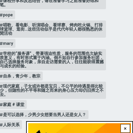
课程分享和反思结合，请在准备学习之前准备好纸和
笔。
pope
唱歌、看电影、听演唱会、看球赛、烤肉吃火锅、打排
球篮球、逛街…这些活动似乎是代代年轻人都很熟悉的休
閒活动
mary
学校的“服务课”，带著强迫性质，服务的范围也欠缺实
质意义，有时形式重于内涵。倒不如自行参加服务社团，
自己选择服务对象，亲自走访需要的人，往往能获得震撼
与成长的经验。
自杀，青少年，教宗
现代家庭，子女或许都是宝贝，不公平的待遇显得比较
少，但隐性的不平等和随之而来的身心压力却仍旧挥之不
去。
家庭 # 课堂
是可以选择，少男少女想要当男人还是女人？
人际关系
×