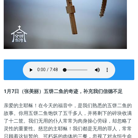
1月7日（张美丽）五饼二鱼的奇迹，补充我们信德不足
亲爱的主耶稣！在今天的福音中，是我们熟悉的五饼二鱼的
故事。你用五饼二鱼饱饫了五千多人，并将剩下的碎块收满
了十二筐。我们无用的仆人常常为肉身操心劳碌，却忽略了
灵性的重要性。慈悲的主耶稣！我们都是无用的罪人，常常
只顾着这短暂的、可朽坏的肉体的三餐，忽视了对永恒生命