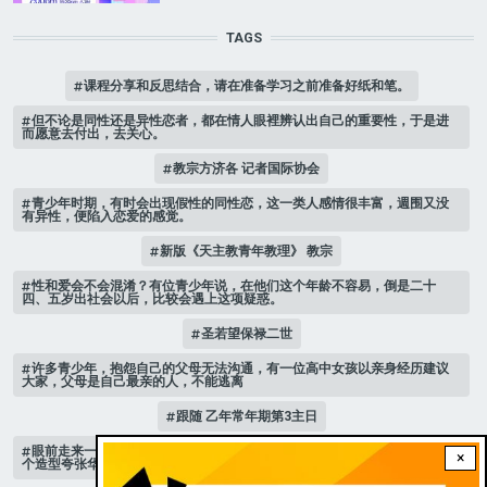
TAGS
课程分享和反思结合，请在准备学习之前准备好纸和笔。
但不论是同性还是异性恋者，都在情人眼裡辨认出自己的重要性，于是进
而愿意去付出，去关心。
教宗方济各 记者国际协会
青少年时期，有时会出现假性的同性恋，这一类人感情很丰富，週围又没
有异性，便陷入恋爱的感觉。
新版《天主教青年教理》 教宗
性和爱会不会混淆？有位青少年说，在他们这个年龄不容易，倒是二十
四、五岁出社会以后，比较会遇上这项疑惑。
圣若望保禄二世
许多青少年，抱怨自己的父母无法沟通，有一位高中女孩以亲身经历建议
大家，父母是自己最亲的人，不能逃离
跟随 乙年常年期第3主日
眼前走来一位魔女，可爱的妖媚中带点邪恶，身上穿著宫廷的小丑服，整
×
个造型夸张华丽，非常特殊。