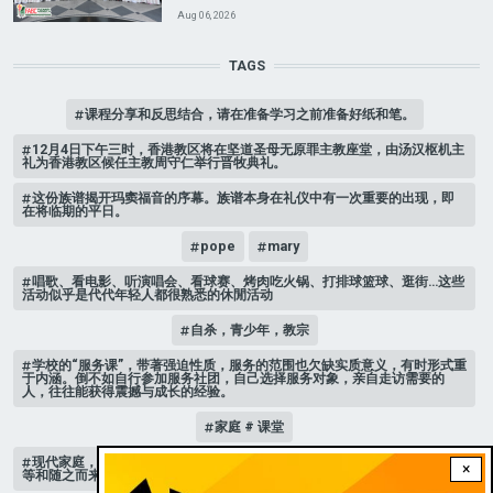
Aug 06, 2026
TAGS
课程分享和反思结合，请在准备学习之前准备好纸和笔。
12月4日下午三时，香港教区将在坚道圣母无原罪主教座堂，由汤汉枢机主
礼为香港教区候任主教周守仁举行晋牧典礼。
这份族谱揭开玛窦福音的序幕。族谱本身在礼仪中有一次重要的出现，即
在将临期的平日。
pope
mary
唱歌、看电影、听演唱会、看球赛、烤肉吃火锅、打排球篮球、逛街…这些
活动似乎是代代年轻人都很熟悉的休閒活动
自杀，青少年，教宗
学校的“服务课”，带著强迫性质，服务的范围也欠缺实质意义，有时形式重
于内涵。倒不如自行参加服务社团，自己选择服务对象，亲自走访需要的
人，往往能获得震撼与成长的经验。
家庭 # 课堂
现代家庭，子女或许都是宝贝，不公平的待遇显得比较少，但隐性的不平
×
等和随之而来的身心压力却仍旧挥之不去。