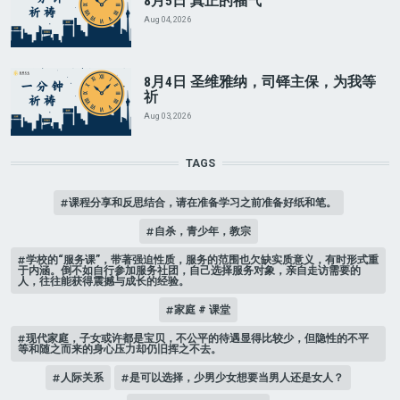
8月5日 真正的福气
Aug 04, 2026
8月4日 圣维雅纳，司铎主保，为我等
祈
Aug 03, 2026
TAGS
课程分享和反思结合，请在准备学习之前准备好纸和笔。
自杀，青少年，教宗
学校的“服务课”，带著强迫性质，服务的范围也欠缺实质意义，有时形式重
于内涵。倒不如自行参加服务社团，自己选择服务对象，亲自走访需要的
人，往往能获得震撼与成长的经验。
家庭 # 课堂
现代家庭，子女或许都是宝贝，不公平的待遇显得比较少，但隐性的不平
等和随之而来的身心压力却仍旧挥之不去。
人际关系
是可以选择，少男少女想要当男人还是女人？