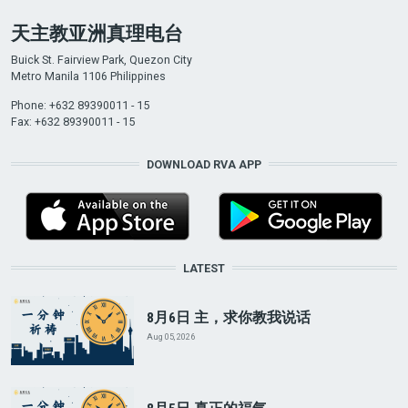
天主教亚洲真理电台
Buick St. Fairview Park, Quezon City
Metro Manila 1106 Philippines
Phone: +632 89390011 - 15
Fax: +632 89390011 - 15
DOWNLOAD RVA APP
LATEST
8月6日 主，求你教我说话
Aug 05, 2026