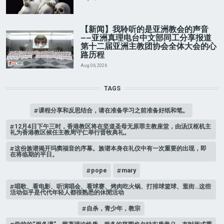
【新闻】我聆听的是亚洲教会的声音
——亚洲真理电台中文部同工分享报道
第十二届亚洲主教团协会全体大会的心
路历程
Aug 06, 2026
TAGS
课程分享和反思结合，请在准备学习之前准备好纸和笔。
12月4日下午三时，香港教区将在坚道圣母无原罪主教座堂，由汤汉枢机主
礼为香港教区候任主教周守仁举行晋牧典礼。
这份族谱揭开玛窦福音的序幕。族谱本身在礼仪中有一次重要的出现，即
在将临期的平日。
pope
mary
唱歌、看电影、听演唱会、看球赛、烤肉吃火锅、打排球篮球、逛街…这些
活动似乎是代代年轻人都很熟悉的休閒活动
自杀，青少年，教宗