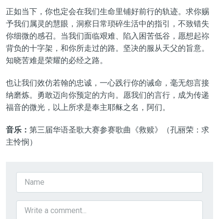
正如当下，你也定会在我们生命里铺好前行
的
轨迹。求你赐
予我们属灵的慧眼，洞察日常琐碎生活中的指引，不致错失
你细微的感召。当我们面临艰难、陷入困苦低谷，愿想起祢
背负的十字架，和你所走过的路。坚决的服从天父的旨意。
知晓苦难是荣耀的必经之路。
也让我们效仿若翰的忠诚，一心践行你的诫命，毫无怨言接
纳磨炼。勇敢迈向你预定的方向。愿我们的言行，成为传递
福音的微光，以上所求是奉主耶稣之名，阿们。
音乐：
第三届华语圣歌大赛参赛歌曲《救赎》（孔丽荣：求
主怜悯）