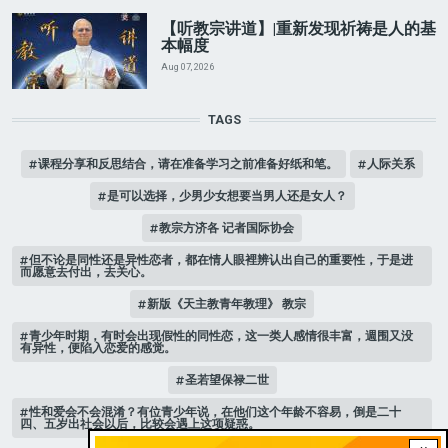
【听教宗讲道】|重新发现祈祷是人的基
本幅度
Aug 07, 2026
TAGS
课程分享和反思结合，请在准备学习之前准备好纸和笔。
人际关系
是可以选择，少男少女想要当男人还是女人？
教宗方济各 记者国际协会
但不论是同性还是异性恋者，都在情人眼裡辨认出自己的重要性，于是进
而愿意去付出，去关心。
新版《天主教青年教理》 教宗
青少年时期，有时会出现假性的同性恋，这一类人感情很丰富，週围又没
有异性，便陷入恋爱的感觉。
圣若望保禄二世
性和爱会不会混淆？有位青少年说，在他们这个年龄不容易，倒是二十
四、五岁出社会以后，比较会遇上这项疑惑。