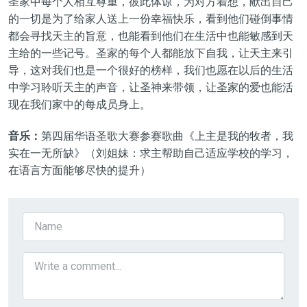
圣家中
每个人
相互
尊重，彼此体谅，为对方着想，献出自己
的一切是为了给家人送上一份幸福快乐，看到他们
碰倒事情
都会寻找天主的旨意，
也能看到他们
在生活中
也
能敏感到天
主给的一些记号。圣家的每个人都
能
放下自我，让天主来引
导，这对我们也是一个很好的榜样，
我们也愿
在以后的生活
中学
习
聆听天主的声音，让圣神来带领，让圣家的爱也能活
现在
我们
家中的每成员身上。
音乐：
第
四
届华语圣歌大赛参赛歌曲《上主是我的牧者，我
实在一无所缺》（
刘姐妹：求主帮助自己适应学校的学习，
在语言方面能够尽快的提升
）