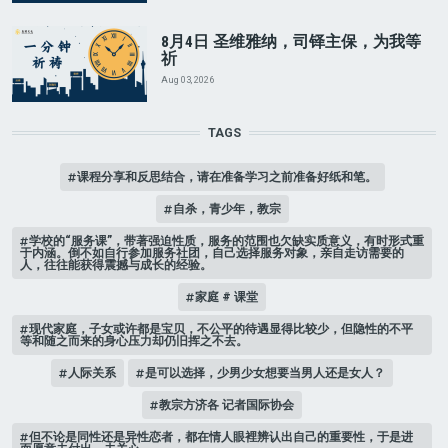
8月4日 圣维雅纳，司铎主保，为我等
祈
Aug 03, 2026
TAGS
课程分享和反思结合，请在准备学习之前准备好纸和笔。
自杀，青少年，教宗
学校的“服务课”，带著强迫性质，服务的范围也欠缺实质意义，有时形式重
于内涵。倒不如自行参加服务社团，自己选择服务对象，亲自走访需要的
人，往往能获得震撼与成长的经验。
家庭 # 课堂
现代家庭，子女或许都是宝贝，不公平的待遇显得比较少，但隐性的不平
等和随之而来的身心压力却仍旧挥之不去。
人际关系
是可以选择，少男少女想要当男人还是女人？
教宗方济各 记者国际协会
但不论是同性还是异性恋者，都在情人眼裡辨认出自己的重要性，于是进