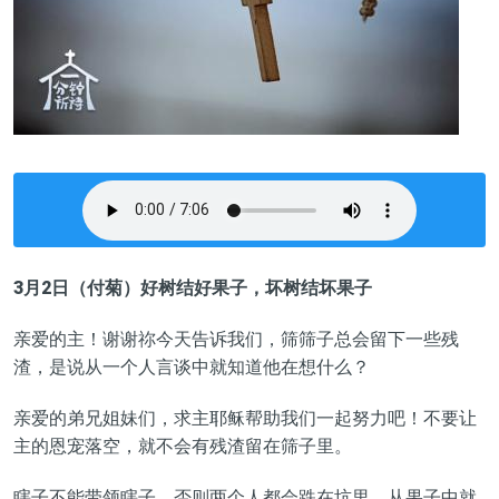
3月2
日（付菊）
好树结好果子，坏树结坏果子
亲爱的主！谢谢祢今天告诉我们，筛筛子总会留下一些
残
渣
，是说从一个人言谈
中
就知道他在想什么？
亲爱的弟兄姐妹们，求主耶稣帮助我们一起努力吧！不
要
让
主的恩宠落空，就不会
有残渣
留在筛子里。
瞎子不能
带
领瞎子
，否则两个人
都
会
跌在坑里，从果子中就