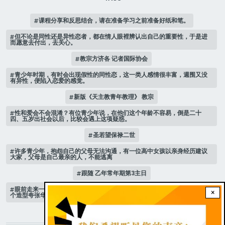
课程分享和反思结合，请在准备学习之前准备好纸和笔。
但不论是同性还是异性恋者，都在情人眼裡辨认出自己的重要性，于是进
而愿意去付出，去关心。
教宗方济各 记者国际协会
青少年时期，有时会出现假性的同性恋，这一类人感情很丰富，週围又没
有异性，便陷入恋爱的感觉。
新版《天主教青年教理》 教宗
性和爱会不会混淆？有位青少年说，在他们这个年龄不容易，倒是二十
四、五岁出社会以后，比较会遇上这项疑惑。
圣若望保禄二世
许多青少年，抱怨自己的父母无法沟通，有一位高中女孩以亲身经历建议
大家，父母是自己最亲的人，不能逃离
跟随 乙年常年期第3主日
眼前走来一位魔女，可爱的妖媚中带点邪恶，身上穿著宫廷的小丑服，整
×
个造型夸张华丽，非常特殊。
STAY CONNECTED WITH US!