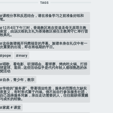
TAGS
课程分享和反思结合，请在准备学习之前准备好纸和
笔。
12月4日下午三时，香港教区将在坚道圣母无原罪主教
座堂，由汤汉枢机主礼为香港教区候任主教周守仁举行晋
牧典礼。
这份族谱揭开玛窦福音的序幕。族谱本身在礼仪中有一
次重要的出现，即在将临期的平日。
pope
mary
唱歌、看电影、听演唱会、看球赛、烤肉吃火锅、打排
球篮球、逛街…这些活动似乎是代代年轻人都很熟悉的休
閒活动
自杀，青少年，教宗
学校的“服务课”，带著强迫性质，服务的范围也欠缺实
质意义，有时形式重于内涵。倒不如自行参加服务社团，
自己选择服务对象，亲自走访需要的人，往往能获得震撼
与成长的经验。
家庭 # 课堂