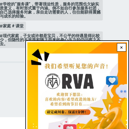
学校的“服务课”，带著强迫性质，服务的范围也欠缺实
质意义，有时形式重于内涵。倒不如自行参加服务社团，
自己选择服务对象，亲自走访需要的人，往往能获得震撼
与成长的经验。
家庭 # 课堂
现代家庭，子女或许都是宝贝，不公平的待遇显得比较
少，但隐性的不平等和随之而来的身心压力却仍旧挥之不
去。
×
STAY CONNECTED WITH US!
FOOTER
Contact Us
|
Dark theme