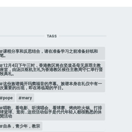
TAGS
课程分享和反思结合，请在准备学习之前准备好纸和
笔。
12月4日下午三时，香港教区将在坚道圣母无原罪主教
座堂，由汤汉枢机主礼为香港教区候任主教周守仁举行晋
牧典礼。
这份族谱揭开玛窦福音的序幕。族谱本身在礼仪中有一
次重要的出现，即在将临期的平日。
pope
mary
唱歌、看电影、听演唱会、看球赛、烤肉吃火锅、打排
球篮球、逛街…这些活动似乎是代代年轻人都很熟悉的休
閒活动
自杀，青少年，教宗