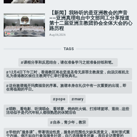
【新闻】我聆听的是亚洲教会的声音
——亚洲真理电台中文部同工分享报道
第十二届亚洲主教团协会全体大会的心
路历程
Aug 06, 2026
TAGS
课程分享和反思结合，请在准备学习之前准备好纸和笔。
12月4日下午三时，香港教区将在坚道圣母无原罪主教座堂，由汤汉枢机主
礼为香港教区候任主教周守仁举行晋牧典礼。
这份族谱揭开玛窦福音的序幕。族谱本身在礼仪中有一次重要的出现，即
在将临期的平日。
pope
mary
唱歌、看电影、听演唱会、看球赛、烤肉吃火锅、打排球篮球、逛街…这些
活动似乎是代代年轻人都很熟悉的休閒活动
自杀，青少年，教宗
学校的“服务课”，带著强迫性质，服务的范围也欠缺实质意义，有时形式重
于内涵。倒不如自行参加服务社团，自己选择服务对象，亲自走访需要的