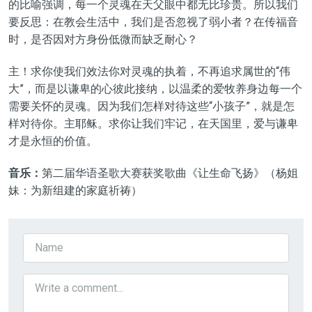
的比喻强调，每一个灵魂在天父眼中都无比珍贵。所以我们
要反思：在教会生活中，我们是否忽视了弱小者？在传福音
时，是否因对方身份低微而缺乏耐心？
主！求你使我们效法你对灵魂的执着，不再追求属世的
“
伟
大
”
，而是以谦卑的心彼此接纳，以温柔的爱牧养身边每一个
需要关怀的灵魂。因为我们怎样对待这些
“
小孩子
”
，就是怎
样对待你。主耶稣。求你让我们牢记，在天国里，爱与谦卑
才是永恒的价值。
音乐：
第二届华语圣歌大赛获奖歌曲《让生命飞扬》（杨姐
妹：为新组建的家庭祈祷）