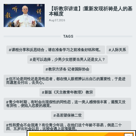
【听教宗讲道】|重新发现祈祷是人的基
本幅度
Aug 07, 2026
TAGS
课程分享和反思结合，请在准备学习之前准备好纸和笔。
人际关系
是可以选择，少男少女想要当男人还是女人？
教宗方济各 记者国际协会
但不论是同性还是异性恋者，都在情人眼裡辨认出自己的重要性，于是进
而愿意去付出，去关心。
新版《天主教青年教理》 教宗
青少年时期，有时会出现假性的同性恋，这一类人感情很丰富，週围又没
有异性，便陷入恋爱的感觉。
圣若望保禄二世
性和爱会不会混淆？有位青少年说，在他们这个年龄不容易，倒是二十
四、五岁出社会以后，比较会遇上这项疑惑。