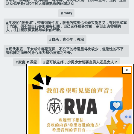
活动似乎是代代年轻人都很熟悉的休閒活动
mary
学校的“服务课”，带著强迫性质，服务的范围也欠缺实质意义，有时形式重
于内涵。倒不如自行参加服务社团，自己选择服务对象，亲自走访需要的
人，往往能获得震撼与成长的经验。
自杀，青少年，教宗
现代家庭，子女或许都是宝贝，不公平的待遇显得比较少，但隐性的不平
等和随之而来的身心压力却仍旧挥之不去。
家庭 # 课堂
是可以选择，少男少女想要当男人还是女人？
×
人际关系
STAY CONNECTED WITH US!