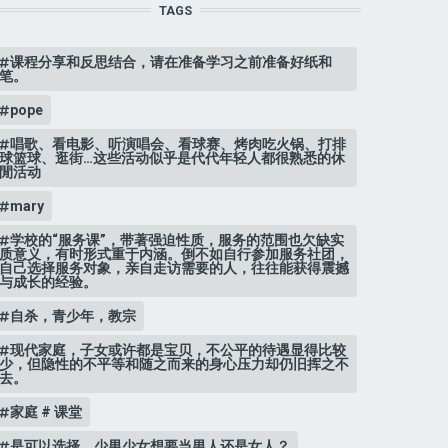
TAGS
课程分享和反思结合，请在准备学习之前准备好纸和
笔。
pope
唱歌、看电影、听演唱会、看球赛、烤肉吃火锅、打排
球篮球、逛街…这些活动似乎是代代年轻人都很熟悉的休
閒活动
mary
学校的“服务课”，带著强迫性质，服务的范围也欠缺实
质意义，有时形式重于内涵。倒不如自行参加服务社团，
自己选择服务对象，亲自走访需要的人，往往能获得震撼
与成长的经验。
自杀，青少年，教宗
现代家庭，子女或许都是宝贝，不公平的待遇显得比较
少，但隐性的不平等和随之而来的身心压力却仍旧挥之不
去。
家庭 # 课堂
是可以选择，少男少女想要当男人还是女人？