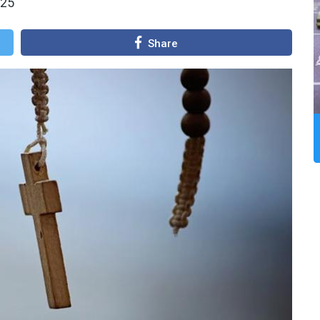
025
Share