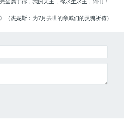
完全属于祢，我的天主，祢永生永王，阿们！
》（杰妮斯：为7月去世的亲戚们的灵魂祈祷）