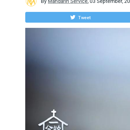
By
Mandarin Service
,
03 September, 2
Tweet