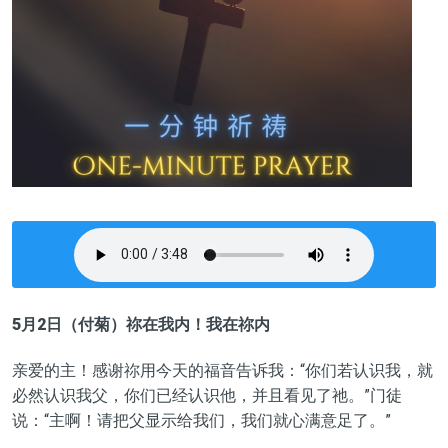
5月2
日（
付菊
）
祢在我内！我在祢内
亲爱的主！感谢祢用今天的福音告诉我
：“
你们若认识我，就
必然认识我父，你们已经认识他，并且看见了祂。
”门徒
说
：“
主啊！请把父显示给我们，我们就心满意足了。
”