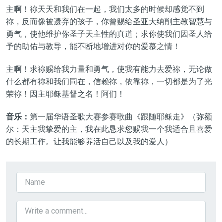
主啊！祢天天和我们在一起，我们太多的时候却感觉不到
祢，反而像被遗弃的孩子，你曾赐给圣亚大纳削主教智慧与
勇气，使他维护你圣子天主性的真道；求你使我们因圣人给
予的助佑与教导，能不断地增进对你的爱慕之情！
主啊！求祢赐给我力量和勇气，使我有能力去爱祢，无论做
什么都有祢和我们同在，信赖祢，依靠祢，一切都是为了
光
荣
祢！因主耶稣基督之名！阿们
！
音乐：
第
一
届华语圣歌大赛
参赛
歌曲《
跟随耶稣走
》（弥额
尔：天主我挚爱的主，我在此恳求您赐我一个我适合且喜爱
的长期工作。让我能够养活自己以及我的爱人）