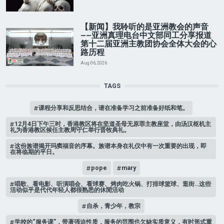
【新闻】我聆听的是亚洲教会的声音
——亚洲真理电台中文部同工分享报道
第十二届亚洲主教团协会全体大会的心
路历程
Aug 06, 2026
TAGS
课程分享和反思结合，请在准备学习之前准备好纸和笔。
12月4日下午三时，香港教区将在坚道圣母无原罪主教座堂，由汤汉枢机主
礼为香港教区候任主教周守仁举行晋牧典礼。
这份族谱揭开玛窦福音的序幕。族谱本身在礼仪中有一次重要的出现，即
在将临期的平日。
pope
mary
唱歌、看电影、听演唱会、看球赛、烤肉吃火锅、打排球篮球、逛街…这些
活动似乎是代代年轻人都很熟悉的休閒活动
自杀，青少年，教宗
学校的“服务课”，带著强迫性质，服务的范围也欠缺实质意义，有时形式重