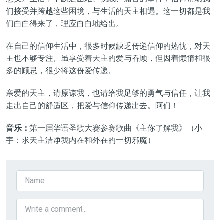
们接受并跨越这些困境，与生活的天主相遇。这一切都是我
们白白得来了，理应白白
地
给出。
在自己的信仰生活
中
，很多时候缺乏传递信仰的热忱，对天
主也不够专注。虽享受着天主的爱与眷顾，但因着懒惰和很
多的顾忌，
很少将
这份爱传递。
亲爱的天主，请原谅我，也
请
给我足够的勇气与信任，
让我
走出自己的舒适区，把爱与信仰传递出去。阿
们
！
音乐：
第
一
届华语圣歌大赛
参赛
歌曲《
主你了解我
》（小
宇
：求天主洁净我内在和外在的一切邪魔
）