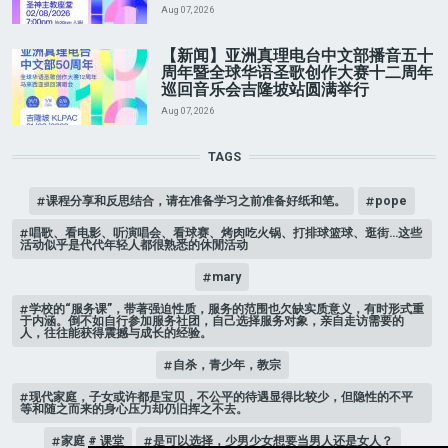
Aug 07, 2026
【新闻】亚洲真理电台中文部播音五十
周年暨全球华语圣歌创作大赛十二周年
巡回音乐会吉隆坡站圆满举行
Aug 07, 2026
TAGS
课程分享和反思结合，请在准备学习之前准备好纸和笔。
pope
唱歌、看电影、听演唱会、看球赛、烤肉吃火锅、打排球篮球、逛街…这些
活动似乎是代代年轻人都很熟悉的休閒活动
mary
学校的“服务课”，带著强迫性质，服务的范围也欠缺实质意义，有时形式重
于内涵。倒不如自行参加服务社团，自己选择服务对象，亲自走访需要的
人，往往能获得震撼与成长的经验。
自杀，青少年，教宗
现代家庭，子女或许都是宝贝，不公平的待遇显得比较少，但隐性的不平
等和随之而来的身心压力却仍旧挥之不去。
家庭 # 课堂
是可以选择，少男少女想要当男人还是女人？