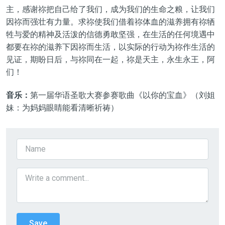
主，感谢祢把自己给了我们
，
成为我们的生命之粮，让我们
因祢而强壮有力量。求祢使我们借着祢体血的滋养拥有祢牺
牲与爱的精神及活泼的信德勇敢坚强，在生活的任何境遇中
都要在祢的滋养下因祢而生活，以实际的行动为祢作生活的
见证，期盼日后，与祢同在一起，祢是天主，永生永王，阿
们
！
音乐：
第
一
届华语圣歌大赛
参赛
歌曲《
以你的宝血
》（
刘姐
妹：为妈妈眼睛能看清晰祈祷
）