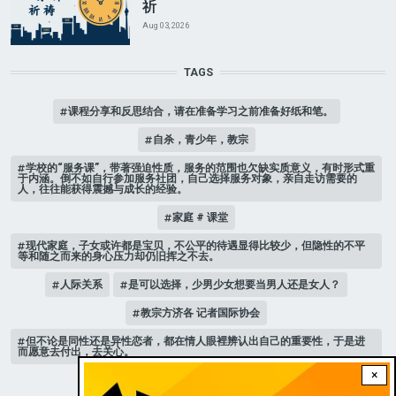
祈
Aug 03, 2026
TAGS
课程分享和反思结合，请在准备学习之前准备好纸和笔。
自杀，青少年，教宗
学校的“服务课”，带著强迫性质，服务的范围也欠缺实质意义，有时形式重
于内涵。倒不如自行参加服务社团，自己选择服务对象，亲自走访需要的
人，往往能获得震撼与成长的经验。
家庭 # 课堂
现代家庭，子女或许都是宝贝，不公平的待遇显得比较少，但隐性的不平
等和随之而来的身心压力却仍旧挥之不去。
人际关系
是可以选择，少男少女想要当男人还是女人？
教宗方济各 记者国际协会
但不论是同性还是异性恋者，都在情人眼裡辨认出自己的重要性，于是进
而愿意去付出，去关心。
×
新版《天主教青年教理》 教宗