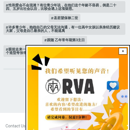
性和爱会不会混淆？有位青少年说，在他们这个年龄不容易，倒是二十
四、五岁出社会以后，比较会遇上这项疑惑。
圣若望保禄二世
许多青少年，抱怨自己的父母无法沟通，有一位高中女孩以亲身经历建议
大家，父母是自己最亲的人，不能逃离
跟随 乙年常年期第3主日
眼前走来一位魔女，可爱的妖媚中带点邪恶，身上穿著宫廷的小丑服，整
×
个造型夸张华丽，非常特殊。
STAY CONNECTED WITH US!
|
Dark theme
FOOTER
Contact Us