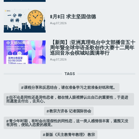
8月8日 求主坚固信德
Aug 07, 2026
【新闻】|亚洲真理电台中文部播音五十
周年暨全球华语圣歌创作大赛十二周年
巡回音乐会槟城站圆满举行
Aug 07, 2026
TAGS
课程分享和反思结合，请在准备学习之前准备好纸和笔。
但不论是同性还是异性恋者，都在情人眼裡辨认出自己的重要性，于是进
而愿意去付出，去关心。
教宗方济各 记者国际协会
青少年时期，有时会出现假性的同性恋，这一类人感情很丰富，週围又没
有异性，便陷入恋爱的感觉。
新版《天主教青年教理》 教宗