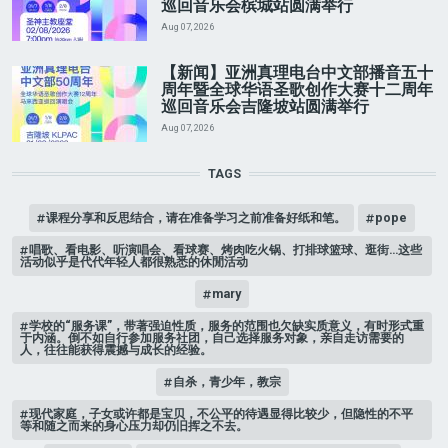
巡回音乐会槟城站圆满举行
Aug 07, 2026
【新闻】亚洲真理电台中文部播音五十
周年暨全球华语圣歌创作大赛十二周年
巡回音乐会吉隆坡站圆满举行
Aug 07, 2026
TAGS
课程分享和反思结合，请在准备学习之前准备好纸和笔。
pope
唱歌、看电影、听演唱会、看球赛、烤肉吃火锅、打排球篮球、逛街…这些
活动似乎是代代年轻人都很熟悉的休閒活动
mary
学校的“服务课”，带著强迫性质，服务的范围也欠缺实质意义，有时形式重
于内涵。倒不如自行参加服务社团，自己选择服务对象，亲自走访需要的
人，往往能获得震撼与成长的经验。
自杀，青少年，教宗
现代家庭，子女或许都是宝贝，不公平的待遇显得比较少，但隐性的不平
等和随之而来的身心压力却仍旧挥之不去。