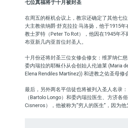
七位真福将于十月被封圣
在周五的枢机会议上，教宗还确定了其他七位
大主教依纳爵·舒克拉拉·马洛扬，他于191
教士罗特（Peter To Rot），他因在1
布亚新几内亚首位封圣人。
十月份还将封圣三位女修会修女：维罗纳仁慈修女会创始人
委内瑞拉的耶稣仆从会创始人伦迪莱 (Maria del Mon
Elena Rendiles Martínez)) 和进教之佑圣母修
最后，另外两名平信徒也将被列入圣人名录：
（Bartolo Longo）和委内瑞拉医生、方济各俗世会
Cisneros），他被称为“穷人的医生”，