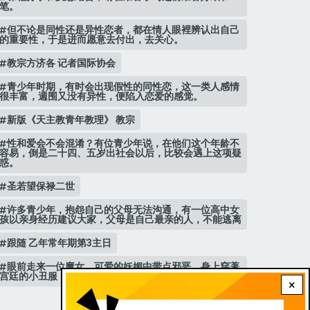
笔。
但不论是同性还是异性恋者，都在情人眼裡辨认出自己
的重要性，于是进而愿意去付出，去关心。
教宗方济各 记者国际协会
青少年时期，有时会出现假性的同性恋，这一类人感情
很丰富，週围又没有异性，便陷入恋爱的感觉。
新版《天主教青年教理》 教宗
性和爱会不会混淆？有位青少年说，在他们这个年龄不
容易，倒是二十四、五岁出社会以后，比较会遇上这项疑
惑。
圣若望保禄二世
许多青少年，抱怨自己的父母无法沟通，有一位高中女
孩以亲身经历建议大家，父母是自己最亲的人，不能逃离
跟随 乙年常年期第3主日
眼前走来一位魔女，可爱的妖媚中带点邪恶，身上穿著
宫廷的小丑服，整个造型夸张华丽，非常特殊。
×