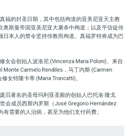
真福的封圣日期，其中包括殉道的亚美尼亚天主教
5年在奥斯曼帝国亚美尼亚大屠杀中殉道；以及平信徒传
945年不顾日本人的禁令坚持传教而殉道。真福罗特将成为巴
波洛尼 (Vincenza Maria Poloni)、来自
te Carmelo Rendiles，马丁内斯 (Carmen
会修女特隆卡蒂 (Maria Troncatti)。
庞贝著名的圣母玛利亚圣殿的创始人巴托洛·隆戈
成员西斯内罗斯（José Gregorio Hernández
因为他为有需要的人治病，甚至为他们支付药费。