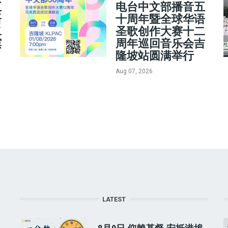
五
电台中文部播音五
语
十周年暨全球华语
二
圣歌创作大赛十二
槟
周年巡回音乐会吉
隆坡站圆满举行
Aug 07, 2026
LATEST