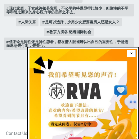
现代家庭，子女或许都是宝贝，不公平的待遇显得比较少，但隐性的不平
等和随之而来的身心压力却仍旧挥之不去。
人际关系
是可以选择，少男少女想要当男人还是女人？
教宗方济各 记者国际协会
但不论是同性还是异性恋者，都在情人眼裡辨认出自己的重要性，于是进
而愿意去付出，去关心。
×
新版《天主教青年教理》 教宗
STAY CONNECTED WITH US!
|
Dark theme
FOOTER
Contact Us