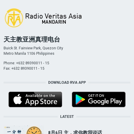
天主教亚洲真理电台
Buick St. Fairview Park, Quezon City
Metro Manila 1106 Philippines
Phone: +632 89390011 - 15
Fax: +632 89390011 - 15
DOWNLOAD RVA APP
LATEST
8月6日 主，求你教我说话