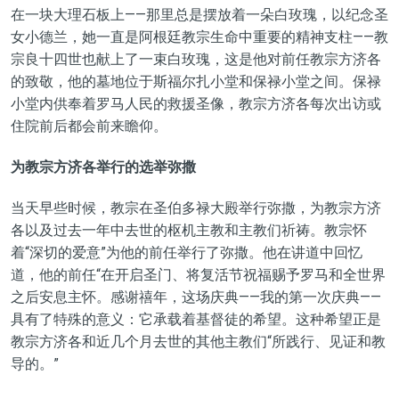
在一块大理石板上——那里总是摆放着一朵白玫瑰，以纪念圣
女小德兰，她一直是阿根廷教宗生命中重要的精神支柱——教
宗良十四世也献上了一束白玫瑰，这是他对前任教宗方济各
的致敬，他的墓地位于斯福尔扎小堂和保禄小堂之间。保禄
小堂内供奉着罗马人民的救援圣像，教宗方济各每次出访或
住院前后都会前来瞻仰。
为教宗方济各举行的选举弥撒
当天早些时候，教宗在圣伯多禄大殿举行弥撒，为教宗方济
各以及过去一年中去世的枢机主教和主教们祈祷。教宗怀
着“深切的爱意”为他的前任举行了弥撒。他在讲道中回忆
道，他的前任“在开启圣门、将复活节祝福赐予罗马和全世界
之后安息主怀。感谢禧年，这场庆典——我的第一次庆典——
具有了特殊的意义：它承载着基督徒的希望。这种希望正是
教宗方济各和近几个月去世的其他主教们“所践行、见证和教
导的。”