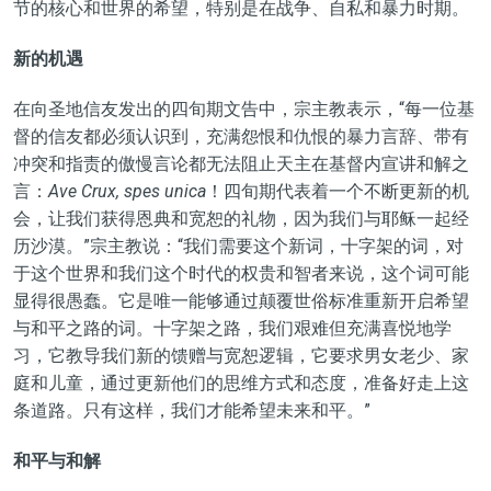
节的核心和世界的希望，特别是在战争、自私和暴力时期。
新的机遇
在向圣地信友发出的四旬期文告中，宗主教表示，“每一位基
督的信友都必须认识到，充满怨恨和仇恨的暴力言辞、带有
冲突和指责的傲慢言论都无法阻止天主在基督内宣讲和解之
言：
Ave Crux, spes unica
！四旬期代表着一个不断更新的机
会，让我们获得恩典和宽恕的礼物，因为我们与耶稣一起经
历沙漠。”宗主教说：“我们需要这个新词，十字架的词，对
于这个世界和我们这个时代的权贵和智者来说，这个词可能
显得很愚蠢。它是唯一能够通过颠覆世俗标准重新开启希望
与和平之路的词。十字架之路，我们艰难但充满喜悦地学
习，它教导我们新的馈赠与宽恕逻辑，它要求男女老少、家
庭和儿童，通过更新他们的思维方式和态度，准备好走上这
条道路。只有这样，我们才能希望未来和平。”
和平与和解