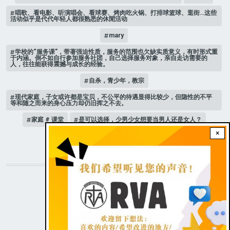
唱歌、看电影、听演唱会、看球赛、烤肉吃火锅、打排球篮球、逛街…这些
活动似乎是代代年轻人都很熟悉的休閒活动
mary
学校的“服务课”，带著强迫性质，服务的范围也欠缺实质意义，有时形式重
于内涵。倒不如自行参加服务社团，自己选择服务对象，亲自走访需要的
人，往往能获得震撼与成长的经验。
自杀，青少年，教宗
现代家庭，子女或许都是宝贝，不公平的待遇显得比较少，但隐性的不平
等和随之而来的身心压力却仍旧挥之不去。
家庭 # 课堂
是可以选择，少男少女想要当男人还是女人？
×
人际关系
STAY CONNECTED WITH US!