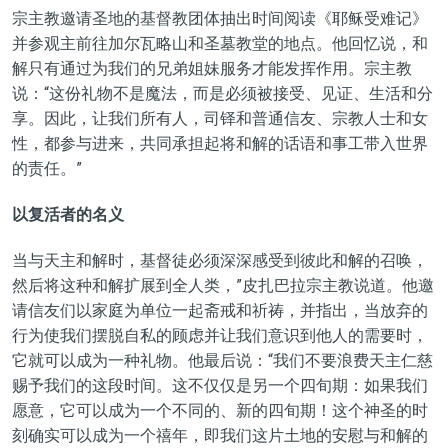
宗主教邀请圣地的基督教团体抽出时间阅读《耶稣受难记》
并参观主前往加尔瓦略山和圣墓教堂的地点。他回忆说，和
解只有通过为我们的兄弟姐妹服务才能发挥作用。宗主教
说：“这份礼物不是魔法，而是必须被接受、见证、生活和分
享。因此，让我们所有人，司铎和普通信友、宗教人士和女
性，都参与进来，共同承担起将和解的话语和事工带入世界
的责任。”
以复活者的名义
当与天主和解时，基督徒必须深深感受到彼此和解的召唤，
然后将这种和解扩展到全人类，”皮扎巴拉宗主教说道。他邀
请信友们以家庭为单位一起斋戒和祈祷，并指出，当放弃的
行为使我们摆脱自私的顾虑并让我们意识到他人的需要时，
它就可以成为一种礼物。他最后说：“我们不要浪费天主仁慈
赐予我们的这段时间。这不仅仅是另一个四旬期：如果我们
愿意，它可以成为一个不同的、新的四旬期！这个神圣的时
刻确实可以成为一个禧年，即我们这片土地的安慰与和解的