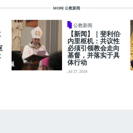
MORE 公教新闻
公教新闻
主
【新闻】｜斐利伯·
内里枢机：共议性
枢
必须引领教会走向
天
基督，并落实于具
体行动
Jul 27, 2026