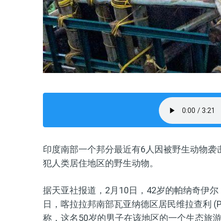
印度南部一个邦分最近有
6
人因被野生动物袭
犯人类居住地区的野生动物。
据天亚社报道，
2月10日，42岁的帕纳奇伊尔 (A
日
，
喀拉拉邦南部瓦亚纳德区居民维拉查利 (Paul
称，这名
50
岁的男子在该地区的一个生态旅