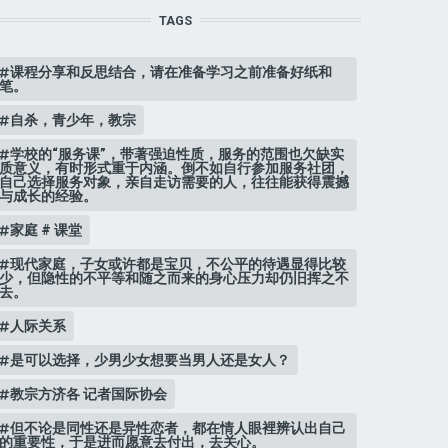
TAGS
课程分享和反思结合，请在准备学习之前准备好纸和
笔。
自杀，青少年，教宗
学校的“服务课”，带著强迫性质，服务的范围也欠缺实
质意义，有时形式重于内涵。倒不如自行参加服务社团，
自己选择服务对象，亲自走访需要的人，往往能获得震撼
与成长的经验。
家庭 # 课堂
现代家庭，子女或许都是宝贝，不公平的待遇显得比较
少，但隐性的不平等和随之而来的身心压力却仍旧挥之不
去。
人际关系
是可以选择，少男少女想要当男人还是女人？
教宗方济各 记者国际协会
但不论是同性还是异性恋者，都在情人眼裡辨认出自己
的重要性，于是进而愿意去付出，去关心。