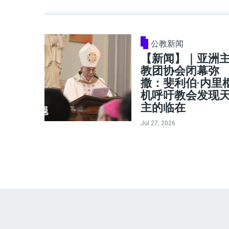
公教新闻
【新闻】｜亚洲
教团协会闭幕弥
撒：斐利伯·内里
机呼吁教会发现
主的临在
Jul 27, 2026