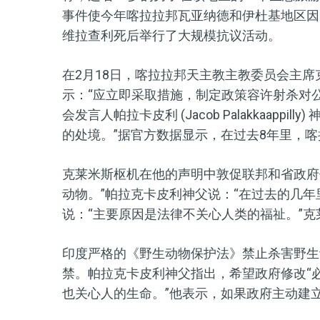
事件使今年喀拉拉邦瓦亚纳德和伊杜基地区因
维拉查利死后举行了大规模抗议活动。
在
2
月18日
，
喀拉拉邦天主教主教委员会主席克莱米斯 (
示：
“
应立即采取措施，制定政策容许射杀对
会发言人帕拉卡皮利 (Jacob Palakkaappilly
的处境。
”
据官方数据显示，在过去
8
年里，喀
克莱米斯枢机在他的声明中敦促联邦和省政府
动物。
”
帕拉克卡皮利神父说：
“
在过去的几年
说：
“
主要原因是法律不关心人类的福祉。
”
克
印度严格的《野生动物保护法》禁止杀害野生
禁。帕拉克卡皮利神父指出，希望政府修改
“
也关心人的生命。
”
他表示，如果政府主动建