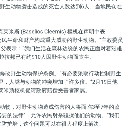
野生动物袭击造成的死亡人数达到
6
人。当地民众在
Baselios Cleemis) 枢机
在
声明中表
公民生命和财产构成重大威胁的野生动物。
”
主教委员
) 神父表示：
“
我们生活在森林边缘的农民正面对着艰难
拉拉邦已有约910人因野生动物而丧生。
修改野生动物保护条例。
“
有必要采取行动控制野生
里，人类与动物的冲突增加了许多倍。
”
2月19日
他
莱米斯枢机促请政府赔偿受害者家属。
动物，对野生动物造成伤害的人将面临3至7年的监
必要的法律
”
，允许农民射杀骚扰他们的动物。
“
我们
立防护墙，这个问题可以在很大程度上解决。