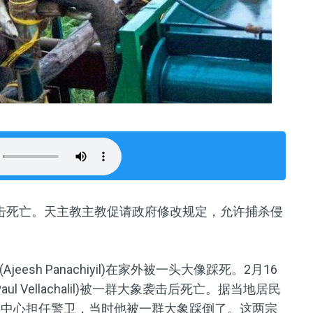
击死亡
。
天主教主教促请政府修改规定，允许捕杀侵
jeesh Panachiyil)在家外被一头大像踩死。2月1
6
 Vellachalil)被一群大象袭击后死亡。据当地居民
游中心担任警卫，当时他被一群大象踩
倒
了。这两宗