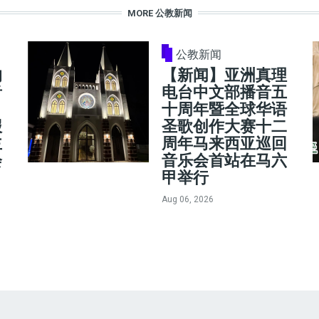
MORE 公教新闻
公教新闻
的
【新闻】亚洲真理
音
电台中文部播音五
十周年暨全球华语
报
圣歌创作大赛十二
主
周年马来西亚巡回
会
音乐会首站在马六
甲举行
Aug 06, 2026