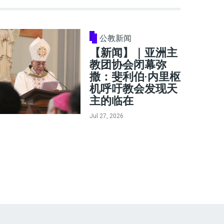
公教新闻
【新闻】｜亚洲主
教团协会闭幕弥
撒：斐利伯·内里枢
机呼吁教会发现天
主的临在
Jul 27, 2026