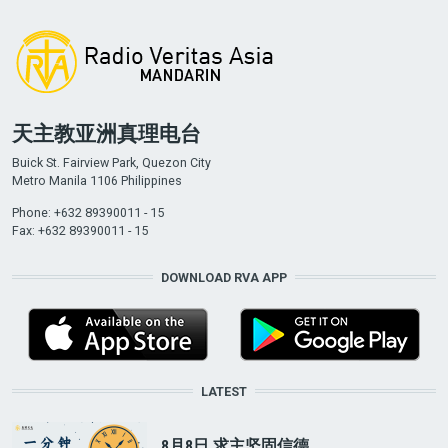
天主教亚洲真理电台
Buick St. Fairview Park, Quezon City
Metro Manila 1106 Philippines
Phone: +632 89390011 - 15
Fax: +632 89390011 - 15
DOWNLOAD RVA APP
LATEST
8月8日 求主坚固信德