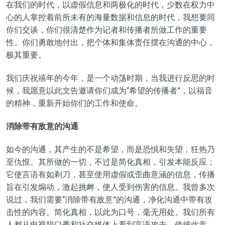
在我们的时代，以虚假信息和两极化的时代，少数在权力中
心的人掌控着前所未有的海量数据和信息的时代，我想要同
你们交谈，你们很清楚作为记者和传播者所做工作的重要
性。你们勇敢地付出，把个体和集体责任摆在沟通的中心，
极其重要。
我们庆祝禧年的今年，是一个动荡时期，当我进行反思的时
候，我愿意以此文告邀请你们成为“希望的传播者”，以福音
的精神，重新开始你们的工作和使命。
消除带有敌意的沟通
如今的沟通，其产生的不是希望，而是恐惧和失望，狂热乃
至仇恨。其所做的一切，不过是简化真相，引发本能反应；
它使言语有如剃刀，甚至使用虚假或歪曲意涵的信息，传播
旨在引发煽动，激起挑衅，使人受到伤害的信息。我曾多次
说过，我们需要“消除带有敌意”的沟通，净化沟通中带有攻
击性的内容。简化真相，以此为口号，毫无用处。我们所有
人都从电视脱口秀和社交媒体上看到言语攻击，使彼此竞