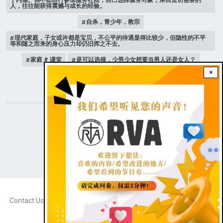
人，往往能获得震撼与成长的经验。
自杀，青少年，教宗
现代家庭，子女或许都是宝贝，不公平的待遇显得比较少，但隐性的不平
等和随之而来的身心压力却仍旧挥之不去。
家庭 # 课堂
是可以选择，少男少女想要当男人还是女人？
×
人际关系
STAY CONNECTED WITH US!
|
Dark theme
FOOTER
Contact Us
Radio Veritas Asia © 2023