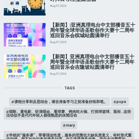
Aug 07, 2026
【新闻】|亚洲真理电台中文部播音五十
周年暨全球华语圣歌创作大赛十二周年
巡回音乐会槟城站圆满举行
Aug 07, 2026
【新闻】亚洲真理电台中文部播音五十
周年暨全球华语圣歌创作大赛十二周年
巡回音乐会吉隆坡站圆满举行
Aug 07, 2026
TAGS
课程分享和反思结合，请在准备学习之前准备好纸和笔。
pope
唱歌、看电影、听演唱会、看球赛、烤肉吃火锅、打排球篮球、逛街…这些
活动似乎是代代年轻人都很熟悉的休閒活动
mary
学校的“服务课”，带著强迫性质，服务的范围也欠缺实质意义，有时形式重
于内涵。倒不如自行参加服务社团，自己选择服务对象，亲自走访需要的