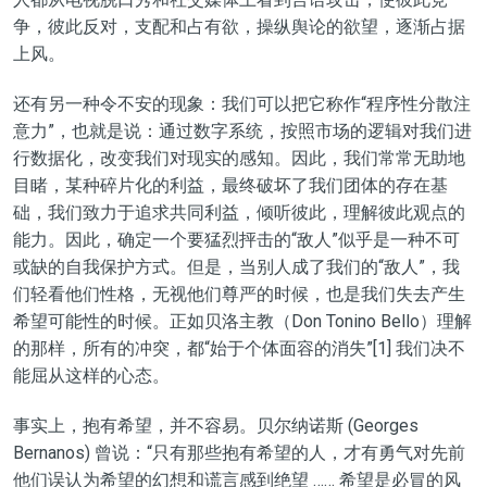
争，彼此反对，支配和占有欲，操纵舆论的欲望，逐渐占据
上风。
还有另一种令不安的现象：我们可以把它称作“程序性分散注
意力”，也就是说：通过数字系统，按照市场的逻辑对我们进
行数据化，改变我们对现实的感知。因此，我们常常无助地
目睹，某种碎片化的利益，最终破坏了我们团体的存在基
础，我们致力于追求共同利益，倾听彼此，理解彼此观点的
能力。因此，确定一个要猛烈抨击的“敌人”似乎是一种不可
或缺的自我保护方式。但是，当别人成了我们的“敌人”，我
们轻看他们性格，无视他们尊严的时候，也是我们失去产生
希望可能性的时候。正如贝洛主教（Don Tonino Bello）理解
的那样，所有的冲突，都“始于个体面容的消失”[1] 我们决不
能屈从这样的心态。
事实上，抱有希望，并不容易。贝尔纳诺斯 (Georges
Bernanos) 曾说：“只有那些抱有希望的人，才有勇气对先前
他们误认为希望的幻想和谎言感到绝望 …… 希望是必冒的风