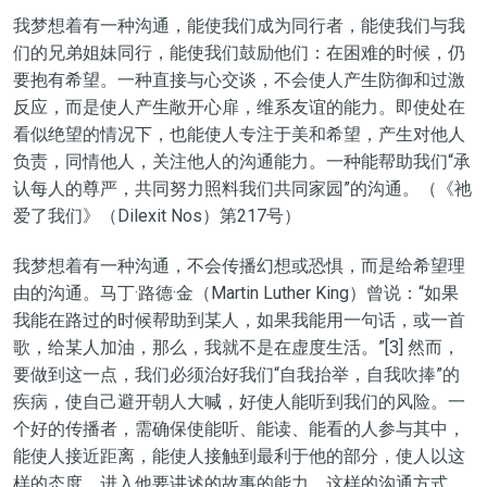
我梦想着有一种沟通，能使我们成为同行者，能使我们与我
们的兄弟姐妹同行，能使我们鼓励他们：在困难的时候，仍
要抱有希望。一种直接与心交谈，不会使人产生防御和过激
反应，而是使人产生敞开心扉，维系友谊的能力。即使处在
看似绝望的情况下，也能使人专注于美和希望，产生对他人
负责，同情他人，关注他人的沟通能力。一种能帮助我们“承
认每人的尊严，共同努力照料我们共同家园”的沟通。（《祂
爱了我们》（Dilexit Nos）第217号）
我梦想着有一种沟通，不会传播幻想或恐惧，而是给希望理
由的沟通。马丁·路德·金（Martin Luther King）曾说：“如果
我能在路过的时候帮助到某人，如果我能用一句话，或一首
歌，给某人加油，那么，我就不是在虚度生活。”[3] 然而，
要做到这一点，我们必须治好我们“自我抬举，自我吹捧”的
疾病，使自己避开朝人大喊，好使人能听到我们的风险。一
个好的传播者，需确保使能听、能读、能看的人参与其中，
能使人接近距离，能使人接触到最利于他的部分，使人以这
样的态度，进入他要讲述的故事的能力。这样的沟通方式，