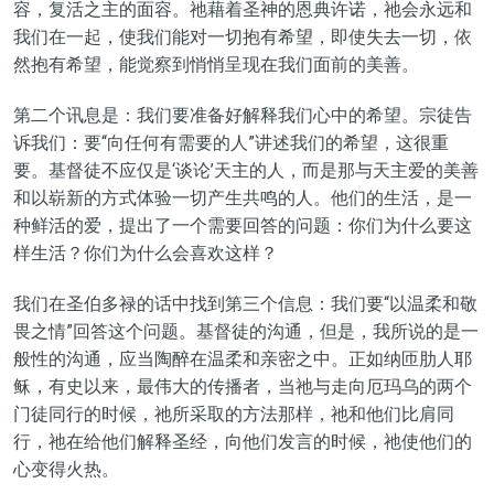
容，复活之主的面容。祂藉着圣神的恩典许诺，祂会永远和
我们在一起，使我们能对一切抱有希望，即使失去一切，依
然抱有希望，能觉察到悄悄呈现在我们面前的美善。
第二个讯息是：我们要准备好解释我们心中的希望。宗徒告
诉我们：要“向任何有需要的人”讲述我们的希望，这很重
要。基督徒不应仅是‘谈论’天主的人，而是那与天主爱的美善
和以崭新的方式体验一切产生共鸣的人。他们的生活，是一
种鲜活的爱，提出了一个需要回答的问题：你们为什么要这
样生活？你们为什么会喜欢这样？
我们在圣伯多禄的话中找到第三个信息：我们要“以温柔和敬
畏之情”回答这个问题。基督徒的沟通，但是，我所说的是一
般性的沟通，应当陶醉在温柔和亲密之中。正如纳匝肋人耶
稣，有史以来，最伟大的传播者，当祂与走向厄玛乌的两个
门徒同行的时候，祂所采取的方法那样，祂和他们比肩同
行，祂在给他们解释圣经，向他们发言的时候，祂使他们的
心变得火热。