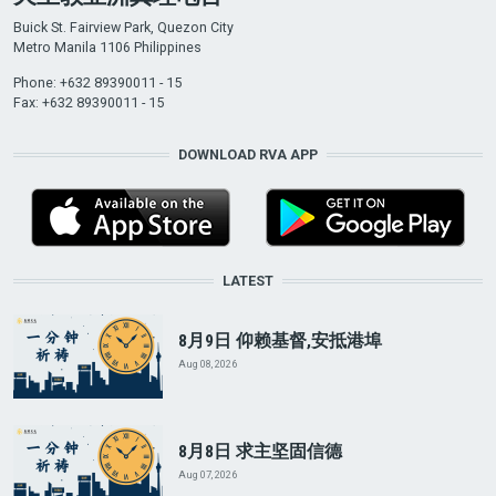
Buick St. Fairview Park, Quezon City
Metro Manila 1106 Philippines
Phone: +632 89390011 - 15
Fax: +632 89390011 - 15
DOWNLOAD RVA APP
LATEST
8月9日 仰赖基督,安抵港埠
Aug 08, 2026
8月8日 求主坚固信德
Aug 07, 2026