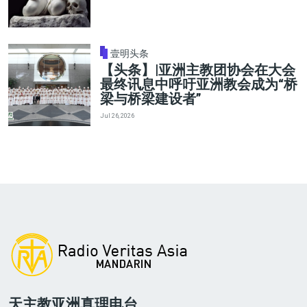
壹明头条
【头条】|亚洲主教团协会在大会
最终讯息中呼吁亚洲教会成为“桥
梁与桥梁建设者”
Jul 26, 2026
天主教亚洲真理电台