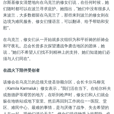
尔斯基修女清楚地向在乌克兰的修女们说，在任何时候，她
们随时都可以在波兰寻求庇护。她指出，“她们中没有很多人
来波兰，大多数都留在乌克兰了，那些来到波兰的修女则在
边境为难民服务。修女们懂语言，可以翻译、给予帮助和安
慰”。
在乌克兰，修女们从一开始就多次组织为和平祈祷的祈祷会
和守夜礼。总会长曾多次探望遭战争袭击地区的团体，她
说，“她们不希望人们找不到精神上的支持。她们知道她们必
须与人们同在”。
在战火下陪伴受创者
该修会在乌克兰的总领天使圣弥额尔区，会长卡尔马柳克
（Kamila Karmaluk）修女表示，“我们活在当下。在哈尔科夫
或敖德萨等艰苦的地方，在听到枪声时，修女们和人们就会
躲在地铁站或地下室里。然后再回到工作岗位——医院、堂
区、难民中心。最难的事情，是与厌倦了战争、失去希望的
人在一起，跟他们谈论天主”。修女们提供物质上的帮助，也