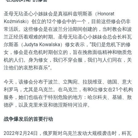
圣母无玷圣心小姊妹会是真福科兹明斯基（Honorat
Koźmiński）创立的12个修会中的一个，目前这些修会仍非
常活跃。这些修会是在波兰分治期间创建的，当时教会和波
兰正经历着艰难的时期。圣母无玷圣心小姊妹会总会长科瓦
尔斯基（Judyta Kowalska）修女表示，“我们是危机下的修
女，修会是在危机时期创立的，旨在挽救面临精神和物质危
机的人们。身为修女，我们不穿会服，我们与人们同在，关
注他们的哀愁和喜乐”。
今天，该修会分布于波兰、立陶宛、拉脱维亚、德国、意大
利罗马，尤其是乌克兰。在乌克兰，有80位修女在21个机构
服务，她们也临在于特别危险的地方：哈尔科夫、基辅、敖
德萨，以及克里米亚和德涅斯特河沿岸。
战争爆发后的首要行动
2022年2月24日，俄罗斯对乌克兰发动大规模袭击时，科瓦