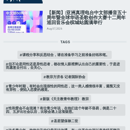
【新闻】|亚洲真理电台中文部播音五十
周年暨全球华语圣歌创作大赛十二周年
巡回音乐会槟城站圆满举行
Aug 07, 2026
TAGS
课程分享和反思结合，请在准备学习之前准备好纸和笔。
但不论是同性还是异性恋者，都在情人眼裡辨认出自己的重要性，于是进
而愿意去付出，去关心。
教宗方济各 记者国际协会
青少年时期，有时会出现假性的同性恋，这一类人感情很丰富，週围又没
有异性，便陷入恋爱的感觉。
新版《天主教青年教理》 教宗
性和爱会不会混淆？有位青少年说，在他们这个年龄不容易，倒是二十
四、五岁出社会以后，比较会遇上这项疑惑。
圣若望保禄二世