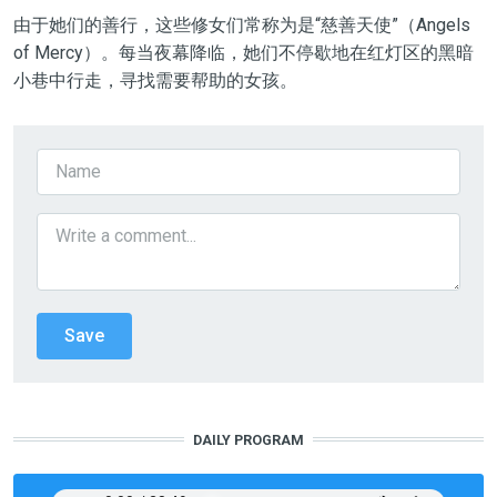
由于她们的善行，这些修女们常称为是“慈善天使”（Angels
of Mercy）。每当夜幕降临，她们不停歇地在红灯区的黑暗
小巷中行走，寻找需要帮助的女孩。
DAILY PROGRAM