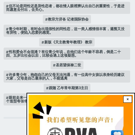
但不论是同性还是异性恋者，都在情人眼裡辨认出自己的重要性，于是进
而愿意去付出，去关心。
教宗方济各 记者国际协会
青少年时期，有时会出现假性的同性恋，这一类人感情很丰富，週围又没
有异性，便陷入恋爱的感觉。
新版《天主教青年教理》 教宗
性和爱会不会混淆？有位青少年说，在他们这个年龄不容易，倒是二十
四、五岁出社会以后，比较会遇上这项疑惑。
圣若望保禄二世
许多青少年，抱怨自己的父母无法沟通，有一位高中女孩以亲身经历建议
大家，父母是自己最亲的人，不能逃离
跟随 乙年常年期第3主日
眼前走来一位魔女，可爱的妖媚中带点邪恶，身上穿著宫廷的小丑服，整
×
个造型夸张华丽，非常特殊。
STAY CONNECTED WITH US!