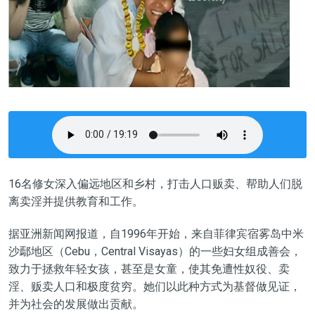
16名修女深入偏远地区和乡村，打击人口贩卖、帮助人们脱
离卖淫并提供教育和工作。
据亚洲新闻网报道，自1996年开始，来自菲律宾宿雾岛中米
沙鄢地区（Cebu，Central Visayas）的一些妇女组成善会，
致力于拯救年轻女孩，甚至是女童，使其免遭性奴役、卖
淫、贩卖人口和极度贫穷。她们以此种方式为基督做见证，
并为社会的发展做出贡献。