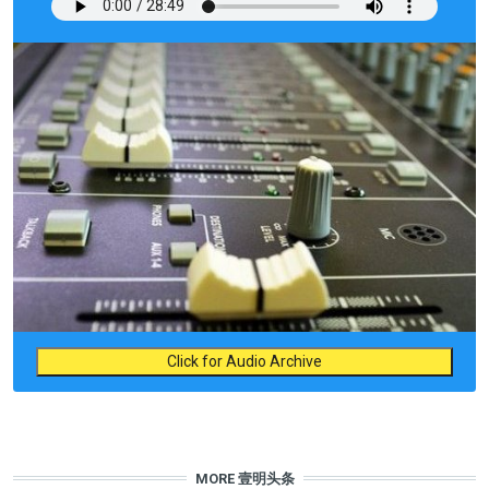
Click for Audio Archive
MORE 壹明头条