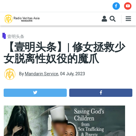
Skip to main content
壹明头条
【壹明头条】| 修女拯救少
女脱离性奴役的魔爪
By
Mandarin Service
,
04 July, 2023