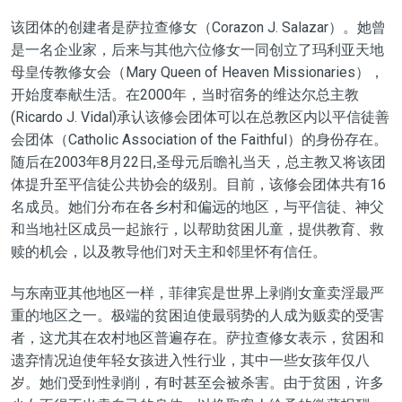
该团体的创建者是萨拉查修女（Corazon J. Salazar）。她曾
是一名企业家，后来与其他六位修女一同创立了玛利亚天地
母皇传教修女会（Mary Queen of Heaven Missionaries），
开始度奉献生活。在2000年，当时宿务的维达尔总主教
(Ricardo J. Vidal)承认该修会团体可以在总教区内以平信徒善
会团体（Catholic Association of the Faithful）的身份存在。
随后在2003年8月22日,圣母元后瞻礼当天，总主教又将该团
体提升至平信徒公共协会的级别。目前，该修会团体共有16
名成员。她们分布在各乡村和偏远的地区，与平信徒、神父
和当地社区成员一起旅行，以帮助贫困儿童，提供教育、救
赎的机会，以及教导他们对天主和邻里怀有信任。
与东南亚其他地区一样，菲律宾是世界上剥削女童卖淫最严
重的地区之一。极端的贫困迫使最弱势的人成为贩卖的受害
者，这尤其在农村地区普遍存在。萨拉查修女表示，贫困和
遗弃情况迫使年轻女孩进入性行业，其中一些女孩年仅八
岁。她们受到性剥削，有时甚至会被杀害。由于贫困，许多