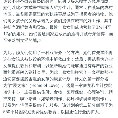
少女不得不出卖自己的身体，以换取客人给予的微薄报酬。
她们以此种方式来帮助家人维持生计。通常，在荒凉的农村
地区，最贫困家庭里的女孩很容易成为了拐卖者的猎物。他
们向女孩子的父母承诺为女孩们提供在城市的好工作，其中
包括当酒吧舞者和导游。最近，修女们成功营救了3名14至
17岁的姐妹。她们曾遭到家庭成员的虐待并被母亲遗弃，而
至沦落到卖淫的地步。
为此，修女们使用了一种双管齐下的方法。她们首先试图将
这些女孩从被奴役的环境中解救出来；然后，再试着为这些
女孩提供教育和培训，以便帮助她们能够通过有尊严的就业
而能重新融入到社会里。为此，修女们摸索了一套帮助那些
迫切需要摆脱困境的女孩的康复计划。计划的第一部分名
为“仁爱之家”（Home of Love）。这是一家康复和生计技能
培训中心，主要提供住所、食物、医疗保健、心理咨询、精
神支持、职业培训（如蜡烛制作、花环和玫瑰珠链制作），
以及为年轻母亲提供托儿服务。该计划的第二部分侧重于为
550个贫困家庭免费提供教育，以阻止性行业的扩大。