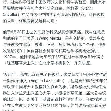
行。社会科学院是中国政府的文化和科学实验室，因此具有
重要地位并享有相当大的研究自由。柯毅霖（Gianni
Criveller）神父与这位中国学者有着深刻的认识。对任教授
的去世，柯毅霖神父这样写道：
他于6月30日去世的消息使我深感震惊和悲痛。我与任教授
和他的妻子王美秀（Wang Meixiu）是有交情的。我曾多次
与任教授在北京、香港、罗马、马切拉塔和米兰合作。他多
次邀请我在中国首都社会科学院和其他学术机构做演讲。
1997年，他慷慨地参与组织了那不勒斯神学家布鲁诺·福特
（现基耶蒂大主教）在北京学术机构的一系列讲座。
1994年，我在北京遇见了任教授，这要归功于宗座外方传教
士梁作禄神父（Angelo Lazzarotto），他是自20世纪70年代
末以来中国与天主教接触的真正先驱。梁作禄神父协助任延
黎进入米兰天主教圣心大学，并根据梵蒂冈第二届大公会议
的规定，以一篇关于非基督徒得救的论文毕业。任教授对自
己在天主教大学的学习感到非常自豪，并与讲师保持着良好