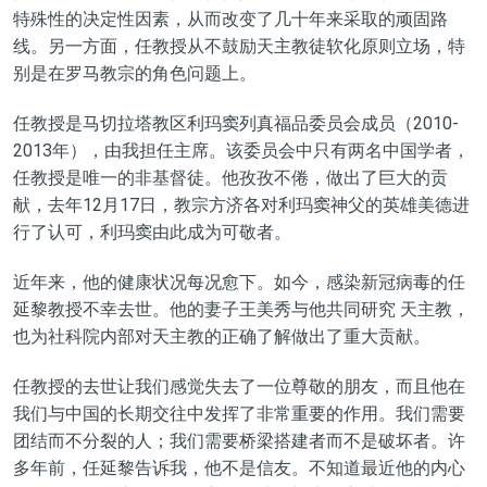
特殊性的决定性因素，从而改变了几十年来采取的顽固路
线。另一方面，任教授从不鼓励天主教徒软化原则立场，特
别是在罗马教宗的角色问题上。
任教授是马切拉塔教区利玛窦列真福品委员会成员（2010-
2013年），由我担任主席。该委员会中只有两名中国学者，
任教授是唯一的非基督徒。他孜孜不倦，做出了巨大的贡
献，去年12月17日，教宗方济各对利玛窦神父的英雄美德进
行了认可，利玛窦由此成为可敬者。
近年来，他的健康状况每况愈下。如今，感染新冠病毒的任
延黎教授不幸去世。他的妻子王美秀与他共同研究 天主教，
也为社科院内部对天主教的正确了解做出了重大贡献。
任教授的去世让我们感觉失去了一位尊敬的朋友，而且他在
我们与中国的长期交往中发挥了非常重要的作用。我们需要
团结而不分裂的人；我们需要桥梁搭建者而不是破坏者。许
多年前，任延黎告诉我，他不是信友。不知道最近他的内心