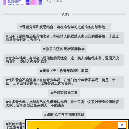
Aug 07, 2026
TAGS
课程分享和反思结合，请在准备学习之前准备好纸和笔。
但不论是同性还是异性恋者，都在情人眼裡辨认出自己的重要性，于是进
而愿意去付出，去关心。
教宗方济各 记者国际协会
青少年时期，有时会出现假性的同性恋，这一类人感情很丰富，週围又没
有异性，便陷入恋爱的感觉。
新版《天主教青年教理》 教宗
性和爱会不会混淆？有位青少年说，在他们这个年龄不容易，倒是二十
四、五岁出社会以后，比较会遇上这项疑惑。
圣若望保禄二世
许多青少年，抱怨自己的父母无法沟通，有一位高中女孩以亲身经历建议
大家，父母是自己最亲的人，不能逃离
跟随 乙年常年期第3主日
眼前走来一位魔女，可爱的妖媚中带点邪恶，身上穿著宫廷的小丑服，整
×
个造型夸张华丽，非常特殊。