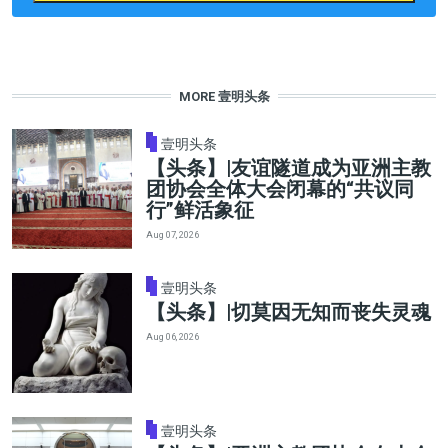
MORE 壹明头条
壹明头条
【头条】|友谊隧道成为亚洲主教
团协会全体大会闭幕的“共议同
行”鲜活象征
Aug 07, 2026
壹明头条
【头条】|切莫因无知而丧失灵魂
Aug 06, 2026
壹明头条