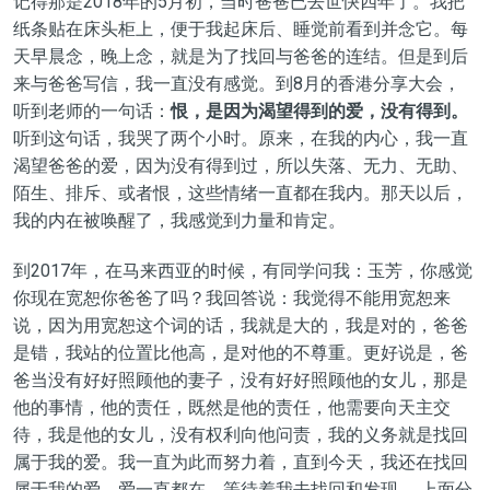
记得那是2018年的5月初，当时爸爸已去世快四年了。我把
纸条贴在床头柜上，便于我起床后、睡觉前看到并念它。每
天早晨念，晚上念，就是为了找回与爸爸的连结。但是到后
来与爸爸写信，我一直没有感觉。到8月的香港分享大会，
听到老师的一句话：
恨，是因为渴望得到的爱，没有得到。
听到这句话，我哭了两个小时。原来，在我的内心，我一直
渴望爸爸的爱，因为没有得到过，所以失落、无力、无助、
陌生、排斥、或者恨，这些情绪一直都在我内。那天以后，
我的内在被唤醒了，我感觉到力量和肯定。
到2017年，在马来西亚的时候，有同学问我：玉芳，你感觉
你现在宽恕你爸爸了吗？我回答说：我觉得不能用宽恕来
说，因为用宽恕这个词的话，我就是大的，我是对的，爸爸
是错，我站的位置比他高，是对他的不尊重。更好说是，爸
爸当没有好好照顾他的妻子，没有好好照顾他的女儿，那是
他的事情，他的责任，既然是他的责任，他需要向天主交
待，我是他的女儿，没有权利向他问责，我的义务就是找回
属于我的爱。我一直为此而努力着，直到今天，我还在找回
属于我的爱。爱一直都在，等待着我去找回和发现。 上面分