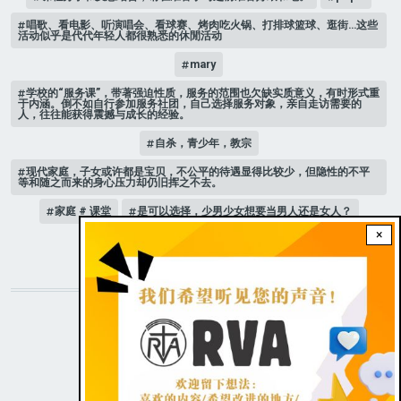
唱歌、看电影、听演唱会、看球赛、烤肉吃火锅、打排球篮球、逛街…这些
活动似乎是代代年轻人都很熟悉的休閒活动
mary
学校的“服务课”，带著强迫性质，服务的范围也欠缺实质意义，有时形式重
于内涵。倒不如自行参加服务社团，自己选择服务对象，亲自走访需要的
人，往往能获得震撼与成长的经验。
自杀，青少年，教宗
现代家庭，子女或许都是宝贝，不公平的待遇显得比较少，但隐性的不平
等和随之而来的身心压力却仍旧挥之不去。
家庭 # 课堂
是可以选择，少男少女想要当男人还是女人？
×
人际关系
STAY CONNECTED WITH US!