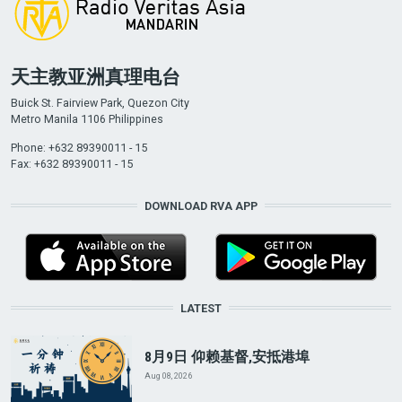
天主教亚洲真理电台
Buick St. Fairview Park, Quezon City
Metro Manila 1106 Philippines
Phone: +632 89390011 - 15
Fax: +632 89390011 - 15
DOWNLOAD RVA APP
LATEST
8月9日 仰赖基督,安抵港埠
Aug 08, 2026