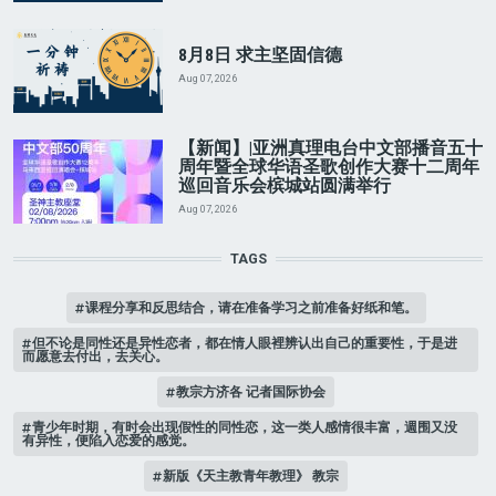
8月8日 求主坚固信德
Aug 07, 2026
【新闻】|亚洲真理电台中文部播音五十
周年暨全球华语圣歌创作大赛十二周年
巡回音乐会槟城站圆满举行
Aug 07, 2026
TAGS
课程分享和反思结合，请在准备学习之前准备好纸和笔。
但不论是同性还是异性恋者，都在情人眼裡辨认出自己的重要性，于是进
而愿意去付出，去关心。
教宗方济各 记者国际协会
青少年时期，有时会出现假性的同性恋，这一类人感情很丰富，週围又没
有异性，便陷入恋爱的感觉。
新版《天主教青年教理》 教宗