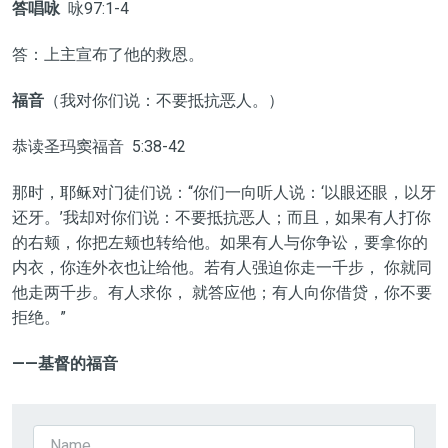
答唱咏
咏97:1-4
答：上主宣布了他的救恩。
福音
（我对你们说：不要抵抗恶人。）
恭读圣玛窦福音 5:38-42
那时，耶稣对门徒们说：“你们一向听人说：‘以眼还眼，以牙
还牙。’我却对你们说：不要抵抗恶人；而且，如果有人打你
的右颊，你把左颊也转给他。如果有人与你争讼，要拿你的
内衣，你连外衣也让给他。若有人强迫你走一千步， 你就同
他走两千步。有人求你， 就答应他；有人向你借贷，你不要
拒绝。”
——基督的福音