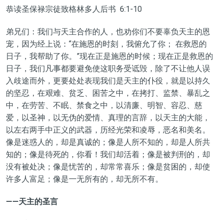
恭读圣保禄宗徒致格林多人后书 6:1-10
弟兄们：我们与天主合作的人，也劝你们不要辜负天主的恩
宠，因为经上说：“在施恩的时刻，我俯允了你； 在救恩的
日子，我帮助了你。”现在正是施恩的时候；现在正是救恩的
日子，我们凡事都要避免使这职务受诋毁，除了不让他人误
入歧途而外，更要处处表现我们是天主的仆役，就是以持久
的坚忍，在艰难、贫乏、困苦之中，在拷打、监禁、暴乱之
中，在劳苦、不眠、禁食之中，以清廉、明智、容忍、慈
爱，以圣神，以无伪的爱情、真理的言辞，以天主的大能，
以左右两手中正义的武器，历经光荣和凌辱，恶名和美名。
像是迷惑人的，却是真诚的；像是人所不知的，却是人所共
知的；像是待死的，你看！我们却活着；像是被判刑的，却
没有被处决；像是忧苦的，却常常喜乐；像是贫困的，却使
许多人富足；像是一无所有的，却无所不有。
——天主的圣言