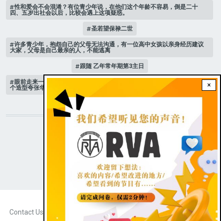
性和爱会不会混淆？有位青少年说，在他们这个年龄不容易，倒是二十
四、五岁出社会以后，比较会遇上这项疑惑。
圣若望保禄二世
许多青少年，抱怨自己的父母无法沟通，有一位高中女孩以亲身经历建议
大家，父母是自己最亲的人，不能逃离
跟随 乙年常年期第3主日
眼前走来一位魔女，可爱的妖媚中带点邪恶，身上穿著宫廷的小丑服，整
×
个造型夸张华丽，非常特殊。
STAY CONNECTED WITH US!
|
Dark theme
FOOTER
Contact Us