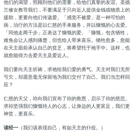
他们的渴望，照顾到他们的需要，给他们真挚的友谊。圣德
兰修女教导我们，不要满足于只向近人提供金钱或物质上的
援助，更要向他们传递爱。「感觉不被爱」是一种可怕的
病，治疗的方法是以仁慈的手来服务，并以慷慨的心去爱。
「同他走两千步」正表达了慷慨的爱。「慷慨」包含牺牲，
难免会让人感到痛楚，但也给人带来喜乐。牺牲愈多，愈能
在天主面前承认自己的贫乏，将希望托于祂手中。这样，也
就愈能得力去爱天主及爱近人。
我们要向天主祈祷，求祂给我们爱的勇气。天主对我们无所
亏欠，却愿意毫无保留地为我们交付了自己。我们当怎样回
应？
仁慈的天父，祢向我们宣布了祢的救恩，启示了祢的慈悲。
求祢坚强我们慷慨待人的心志，让身边的人更富足，我们更
神贫，更喜乐。
读经一
（我们该表现自己，有如天主的仆役。）