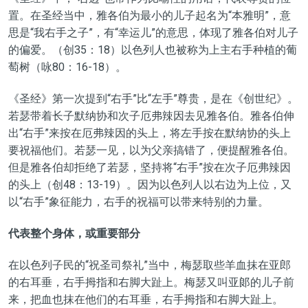
置。在圣经当中，雅各伯为最小的儿子起名为“本雅明”，意
思是“我右手之子”，有“幸运儿”的意思，体现了雅各伯对儿子
的偏爱。（创35：18）以色列人也被称为上主右手种植的葡
萄树（咏80：16-18）。
《圣经》第一次提到“右手”比“左手”尊贵，是在《创世纪》。
若瑟带着长子默纳协和次子厄弗辣因去见雅各伯。雅各伯伸
出“右手”来按在厄弗辣因的头上，将左手按在默纳协的头上
要祝福他们。若瑟一见，以为父亲搞错了，便提醒雅各伯。
但是雅各伯却拒绝了若瑟，坚持将“右手”按在次子厄弗辣因
的头上（创48：13-19）。因为以色列人以右边为上位，又
以“右手”象征能力，右手的祝福可以带来特别的力量。
代表整个身体，或重要部分
在以色列子民的“祝圣司祭礼”当中，梅瑟取些羊血抹在亚郎
的右耳垂，右手拇指和右脚大趾上。梅瑟又叫亚郞的儿子前
来，把血也抹在他们的右耳垂，右手拇指和右脚大趾上。