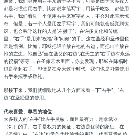
通常，我们会使用右手来请十字圣号，可能是因为大多数人
都是习惯使用右手。比如说拿笔写字，用筷子吃饭，都使用
右手。我们看见一个使用右手来写字的人，不会对此表示惊
奇。但是，若一个人是用左手写字，我们可能就会感觉到惊
讶，也会称呼这样的人是“左撇子”。在许多文化和传统
里，“右手”是用来“祝福”和“问候”的手。这在圣经和圣传里也
常是惯例。比如，耶稣把绵羊放在祂的右边，而把山羊放在
祂的左边。祂自己“坐在圣父的右边”;在天主的“右手边有永远
的祝福”等等...... 在圣像艺术里面，你会发现，耶稣在降福时
也是举起右手。即便是在今天这个时代，我们也是习惯使用
右手来握手或敬礼。
那接下来，我们就细致地从几个方面来看一下“右手”、“右
边”在圣经里的使用。
代表喜爱、尊贵的地位
大多数人的“右手”比左手灵敏，而且最有力，是拿武器
（剑）的手。右手是权力的象征，右边是优待的象征。在
《圣经》中，“右边”也常作为比喻性的用语，代表尊贵的位