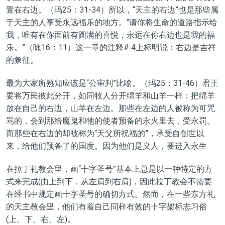
置在右边。（玛25：31-34）所以，“天主的右边”也是那些属
于天主的人享受永远福乐的地方。“请你将生命的道路指示给
我，唯有在你面前有圆满的喜悦，永远在你右边也是我的福
乐。”（咏16：11）这一章的注释# 4上标明说：右边是吉祥
的象征。
最为大家所熟知应该是“公审判”比喻。（玛25：31-46）君王
要将万民彼此分开，如同牧人分开绵羊和山羊一样：把绵羊
放在自己的右边，山羊在左边。那些在左边的人被称为可咒
骂的，会到那给魔鬼和牠的使者预备的永火里去，受永罚。
而那些在右边的却被称为“天父所祝福的”，承受自创世以
来，给他们预备了的国度。因为他们是义人，要进入永生
在拉丁礼教会里，画“十字圣号”基本上总是以一种特定的方
式来完成(由上到下，从左肩到右肩)，因此拉丁教会不需要
在经书中规定画十字圣号的确切方式。然而，在一些东方礼
的天主教会里，他们有着自己同样有效的十字架标志习俗
(上、下、右、左)。