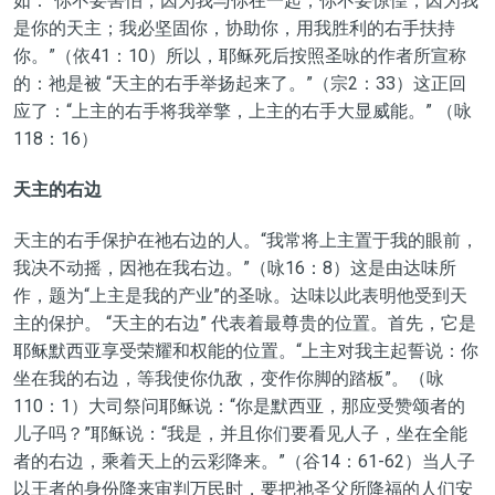
如：“你不要害怕，因为我与你在一起；你不要惊惶，因为我
是你的天主；我必坚固你，协助你，用我胜利的右手扶持
你。”（依41：10）所以，耶稣死后按照圣咏的作者所宣称
的：祂是被 “天主的右手举扬起来了。”（宗2：33）这正回
应了：“上主的右手将我举擎，上主的右手大显威能。” （咏
118：16）
天主的右边
天主的右手保护在祂右边的人。“我常将上主置于我的眼前，
我决不动摇，因祂在我右边。”（咏16：8）这是由达味所
作，题为“上主是我的产业”的圣咏。达味以此表明他受到天
主的保护。 “天主的右边” 代表着最尊贵的位置。首先，它是
耶稣默西亚享受荣耀和权能的位置。“上主对我主起誓说：你
坐在我的右边，等我使你仇敌，变作你脚的踏板”。（咏
110：1）大司祭问耶稣说：“你是默西亚，那应受赞颂者的
儿子吗？”耶稣说：“我是，并且你们要看见人子，坐在全能
者的右边，乘着天上的云彩降来。”（谷14：61-62）当人子
以王者的身份降来审判万民时，要把祂圣父所降福的人们安