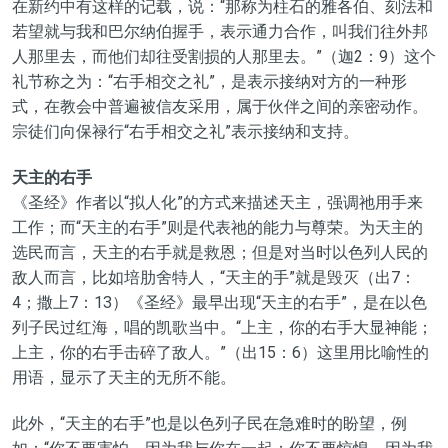
在新约中有这样的记载，说：“那称为柱石的雅各伯、刻法和
若望就与我和巴尔纳伯握手，表示通力合作，叫我们往外邦
人那里去，而他们却往受割损的人那里去。”（迦2：9）这个
礼节称之为：“右手相交之礼”，是表示接纳对方的一种形
式，在教会中普遍被信友采用，属于伙伴之间的亲密动作。
宗徒们向保禄行“右手相交之礼”表示接纳和支持。
天主的右手
《圣经》作者以“拟人化”的方式来描述天主，强调祂用手来
工作；而“天主的右手”则是代表祂的能力与尊荣。为天主的
选民而言，天主的右手就是救恩；但是对当时以色列人民的
敌人而言，比如培肋舍特人，“天主的手”就是毁灭（出7：
4；撒上7：13）《圣经》最早出现“天主的右手”，是在以色
列子民过红海，唱的凯歌当中。“上主，你的右手大显神能；
上主，你的右手击碎了敌人。”（出15：6）这里用比喻性的
用语，显示了天主的无所不能。
此外，“天主的右手”也是以色列子民在急难时的盼望，例