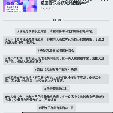
巡回音乐会槟城站圆满举行
Aug 07, 2026
TAGS
课程分享和反思结合，请在准备学习之前准备好纸和笔。
但不论是同性还是异性恋者，都在情人眼裡辨认出自己的重要性，于是进
而愿意去付出，去关心。
教宗方济各 记者国际协会
青少年时期，有时会出现假性的同性恋，这一类人感情很丰富，週围又没
有异性，便陷入恋爱的感觉。
新版《天主教青年教理》 教宗
性和爱会不会混淆？有位青少年说，在他们这个年龄不容易，倒是二十
四、五岁出社会以后，比较会遇上这项疑惑。
圣若望保禄二世
许多青少年，抱怨自己的父母无法沟通，有一位高中女孩以亲身经历建议
大家，父母是自己最亲的人，不能逃离
跟随 乙年常年期第3主日