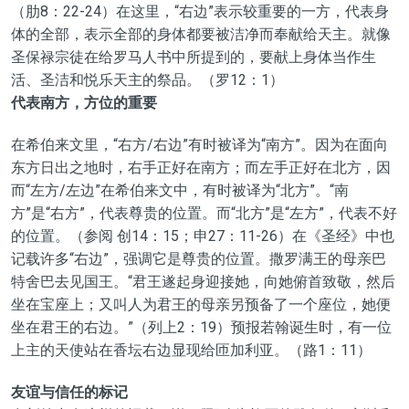
（肋8：22-24）在这里，“右边”表示较重要的一方，代表身
体的全部，表示全部的身体都要被洁净而奉献给天主。就像
圣保禄宗徒在给罗马人书中所提到的，要献上身体当作生
活、圣洁和悦乐天主的祭品。（罗12：1）
代表南方，方位的重要
在希伯来文里，“右方/右边”有时被译为“南方”。因为在面向
东方日出之地时，右手正好在南方；而左手正好在北方，因
而“左方/左边”在希伯来文中，有时被译为“北方”。“南
方”是“右方”，代表尊贵的位置。而“北方”是“左方”，代表不好
的位置。（参阅 创14：15；申27：11-26）在《圣经》中也
记载许多“右边”，强调它是尊贵的位置。撒罗满王的母亲巴
特舍巴去见国王。“君王遂起身迎接她，向她俯首致敬，然后
坐在宝座上；又叫人为君王的母亲另预备了一个座位，她便
坐在君王的右边。”（列上2：19）预报若翰诞生时，有一位
上主的天使站在香坛右边显现给匝加利亚。（路1：11）
友谊与信任的标记